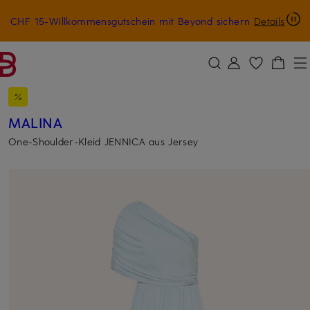
CHF 15-Willkommensgutschein mit Beyond sichern
Details
ZUM HAUPTINHALT ÜBERSPRINGEN
ZUM SUCHFELD ÜBERSPRINGE
MALINA
One-Shoulder-Kleid JENNICA aus Jersey