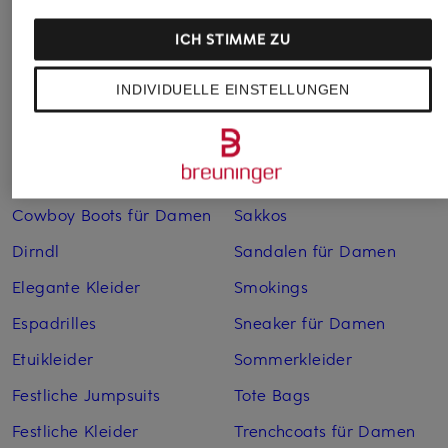
Bademäntel für Herren
Lederjacken für Herren
ICH STIMME ZU
Bikinis für Damen
Leinenhosen für Herren
INDIVIDUELLE EINSTELLUNGEN
Boleros für Damen
Leinenkleider
Brautschuhe
Maxikleider
Cocktailkleider
Regenmäntel für Damen
Cowboy Boots für Damen
Sakkos
Dirndl
Sandalen für Damen
Elegante Kleider
Smokings
Espadrilles
Sneaker für Damen
Etuikleider
Sommerkleider
Festliche Jumpsuits
Tote Bags
Festliche Kleider
Trenchcoats für Damen