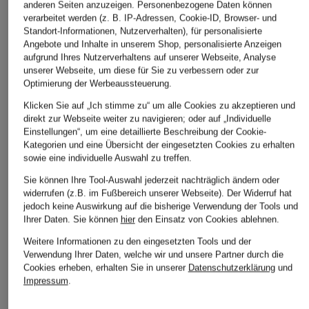
anderen Seiten anzuzeigen. Personenbezogene Daten können
verarbeitet werden (z. B. IP-Adressen, Cookie-ID, Browser- und
Standort-Informationen, Nutzerverhalten), für personalisierte
Angebote und Inhalte in unserem Shop, personalisierte Anzeigen
FAITHFULL THE
HUGO
ROTATE
aufgrund Ihres Nutzerverhaltens auf unserer Webseite, Analyse
BRAND
Satinkleid KEWINA
Satinkleid
unserer Webseite, um diese für Sie zu verbessern oder zur
Optimierung der Werbeaussteuerung.
Kleid CANDELA aus
CHF 320
CHF 229
Lochspitze
Klicken Sie auf „Ich stimme zu“ um alle Cookies zu akzeptieren und
Ursprünglich:
CHF 279
direkt zur Webseite weiter zu navigieren; oder auf „Individuelle
CHF 369
Einstellungen“, um eine detaillierte Beschreibung der Cookie-
Kategorien und eine Übersicht der eingesetzten Cookies zu erhalten
sowie eine individuelle Auswahl zu treffen.
Sie können Ihre Tool-Auswahl jederzeit nachträglich ändern oder
widerrufen (z.B. im Fußbereich unserer Webseite). Der Widerruf hat
jedoch keine Auswirkung auf die bisherige Verwendung der Tools und
Ihrer Daten.
Sie können
hier
den Einsatz von Cookies ablehnen.
Weitere Informationen zu den eingesetzten Tools und der
Weitere Kategorien
Verwendung Ihrer Daten, welche wir und unsere Partner durch die
Cookies erheben, erhalten Sie in unserer
Datenschutzerklärung
und
Impressum
.
Abendkleider
Kleider
Anzüge für Herren
Lederjacken für Damen