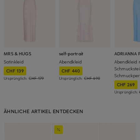
MRS & HUGS
self-portrait
ADRIANNA 
Satinkleid
Abendkleid
Abendkleid 
Schmuckste
CHF 139
CHF 440
Schmuckper
Ursprünglich:
CHF 179
Ursprünglich:
CHF 690
CHF 269
Ursprünglich:
ÄHNLICHE ARTIKEL ENTDECKEN