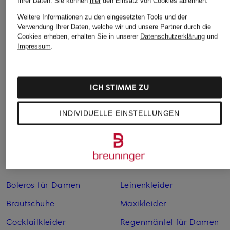
Ihrer Daten.
Sie können
hier
den Einsatz von Cookies ablehnen.
Weitere Informationen zu den eingesetzten Tools und der
Verwendung Ihrer Daten, welche wir und unsere Partner durch die
Cookies erheben, erhalten Sie in unserer
Datenschutzerklärung
und
Impressum
.
Weitere Kategorien
ICH STIMME ZU
Abendkleider
Kleider
INDIVIDUELLE EINSTELLUNGEN
Anzüge für Herren
Lederjacken für Damen
Bademäntel für Herren
Lederjacken für Herren
Bikinis für Damen
Leinenhosen für Herren
Boleros für Damen
Leinenkleider
Brautschuhe
Maxikleider
Cocktailkleider
Regenmäntel für Damen