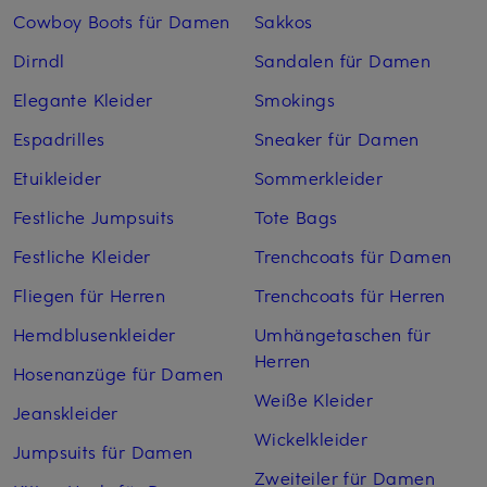
Cowboy Boots für Damen
Sakkos
Dirndl
Sandalen für Damen
Elegante Kleider
Smokings
Espadrilles
Sneaker für Damen
Etuikleider
Sommerkleider
Festliche Jumpsuits
Tote Bags
Festliche Kleider
Trenchcoats für Damen
Fliegen für Herren
Trenchcoats für Herren
Hemdblusenkleider
Umhängetaschen für
Herren
Hosenanzüge für Damen
Weiße Kleider
Jeanskleider
Wickelkleider
Jumpsuits für Damen
Zweiteiler für Damen