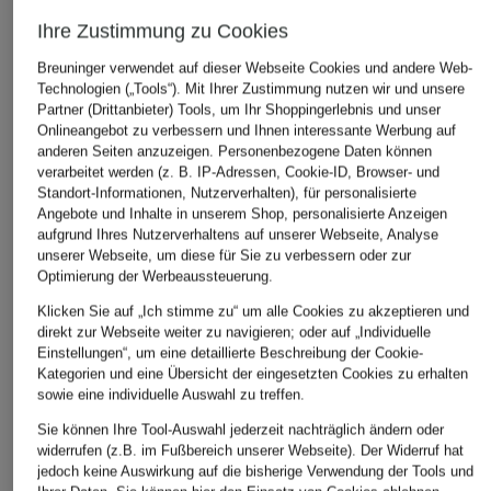
Ihre Zustimmung zu Cookies
Breuninger verwendet auf dieser Webseite Cookies und andere Web-
Technologien („Tools“). Mit Ihrer Zustimmung nutzen wir und unsere
Partner (Drittanbieter) Tools, um Ihr Shoppingerlebnis und unser
Onlineangebot zu verbessern und Ihnen interessante Werbung auf
anderen Seiten anzuzeigen. Personenbezogene Daten können
verarbeitet werden (z. B. IP-Adressen, Cookie-ID, Browser- und
Standort-Informationen, Nutzerverhalten), für personalisierte
Angebote und Inhalte in unserem Shop, personalisierte Anzeigen
aufgrund Ihres Nutzerverhaltens auf unserer Webseite, Analyse
unserer Webseite, um diese für Sie zu verbessern oder zur
Optimierung der Werbeaussteuerung.
Klicken Sie auf „Ich stimme zu“ um alle Cookies zu akzeptieren und
direkt zur Webseite weiter zu navigieren; oder auf „Individuelle
VARLEY
Juvia
NEO NOIR
Einstellungen“, um eine detaillierte Beschreibung der Cookie-
Kategorien und eine Übersicht der eingesetzten Cookies zu erhalten
Tights FREESOFT™️
Sweatpants
Leggings ULIANNA
sowie eine individuelle Auswahl zu treffen.
HIGH RISE
CHF 50
CHF 80
Sie können Ihre Tool-Auswahl jederzeit nachträglich ändern oder
CHF 60
Ursprünglich:
CHF 159
widerrufen (z.B. im Fußbereich unserer Webseite). Der Widerruf hat
jedoch keine Auswirkung auf die bisherige Verwendung der Tools und
Ursprünglich:
CHF 109