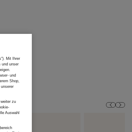
). Mit Ihrer
s und unser
eigen.
wser- und
nserem Shop,
 unserer
.
 weiter zu
ookie-
elle Auswahl
bereich