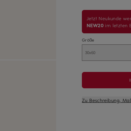
Jetzt Neukunde wer
NEW20
im letzten B
Größe
30x60
Zu Beschreibung, Ma