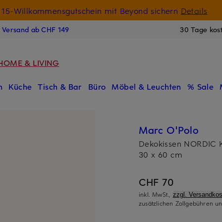
15-Willkommensgutschein mit Beyond sichern
Details
N
s Versand ab CHF 149
30 Tage kos
HOME & LIVING
n
Küche
Tisch & Bar
Büro
Möbel & Leuchten
% Sale
Marc O'Polo
Dekokissen NORDIC 
30 x 60 cm
CHF 70
inkl. MwSt.,
zzgl. Versandkos
zusätzlichen Zollgebühren un