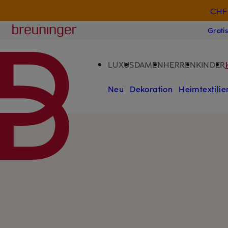
CHF 
ZUM HAUPTINHALT ÜBERSPRINGEN
ZUM SUCHFELD ÜBERSPRINGE
Breuninger
Grati
LUXUS
DAMEN
HERREN
KINDER
Neu
Dekoration
Heimtextilie