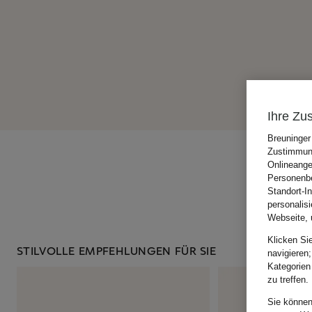
Ihre Zu
Breuninger
Zustimmung
Onlineange
Personenbe
Standort-I
personalis
Webseite, 
Klicken Si
STILVOLLE EMPFEHLUNGEN FÜR SIE
navigieren;
Kategorien
zu treffen.
Sie können