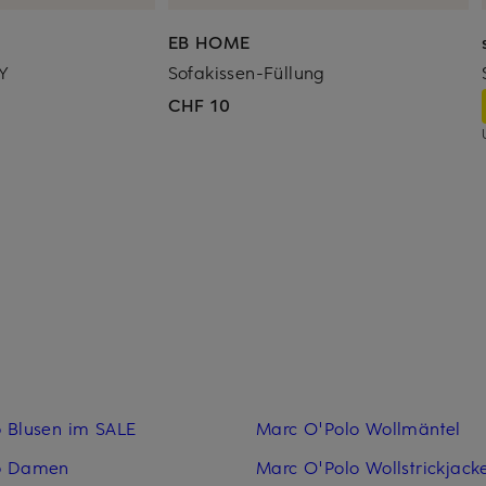
EB HOME
BY
Sofakissen-Füllung
CHF 10
 Blusen im SALE
Marc O'Polo Woll­mäntel
o Damen
Marc O'Polo Woll­strickjack