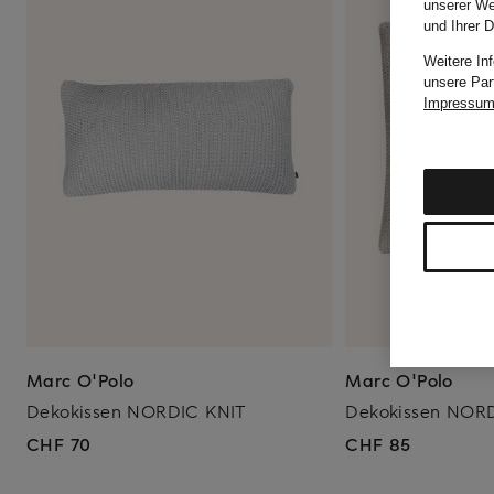
unserer We
und Ihrer 
Weitere In
unsere Par
Impressu
Marc O'Polo
Marc O'Polo
Dekokissen NORDIC KNIT
Dekokissen NOR
CHF 70
CHF 85