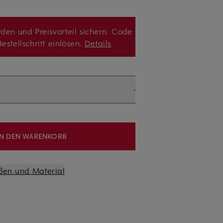
den und Preisvorteil sichern. Code
estellschritt einlösen.
Details
IN DEN WARENKORB
ßen und Material