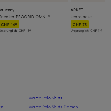
saucony
ARKET
Sneaker PROGRID OMNI 9
Jeansjacke
CHF 149
CHF 75
Ursprünglich:
CHF 189
Ursprünglich:
CHF 119
Marco Polo Shirts
en
Marco Polo Shirts Damen