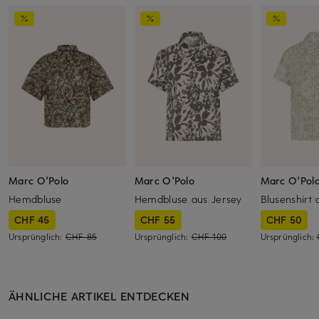
Marc O'Polo
Marc O'Polo
Marc O'Pol
Hemdbluse
Hemdbluse aus Jersey
Blusenshirt 
CHF 45
CHF 55
CHF 50
Ursprünglich:
CHF 85
Ursprünglich:
CHF 100
Ursprünglich:
ÄHNLICHE ARTIKEL ENTDECKEN