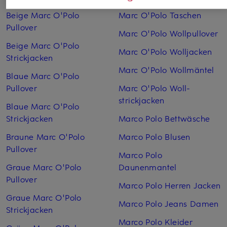
Beige Marc O'Polo
Marc O'Polo Taschen
Pullover
Marc O'Polo Wollpullover
Beige Marc O'Polo
Marc O'Polo Woll­jacken
Strickjacken
Marc O'Polo Woll­mäntel
Blaue Marc O'Polo
Pullover
Marc O'Polo Woll­
strickjacken
Blaue Marc O'Polo
Strickjacken
Marco Polo Bettwäsche
Braune Marc O'Polo
Marco Polo Blusen
Pullover
Marco Polo
Graue Marc O'Polo
Daunenmantel
Pullover
Marco Polo Herren Jacken
Graue Marc O'Polo
Marco Polo Jeans Damen
Strickjacken
Marco Polo Kleider