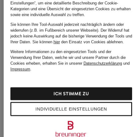
Einstellungen“, um eine detaillierte Beschreibung der Cookie-
Kategorien und eine Übersicht der eingesetzten Cookies zu erhalten
sowie eine individuelle Auswahl zu treffen.
Sie können Ihre Tool-Auswahl jederzeit nachträglich ändern oder
widerrufen (z.B. im Fußbereich unserer Webseite). Der Widerruf hat
jedoch keine Auswirkung auf die bisherige Verwendung der Tools und
lilienfels
Marc O'Polo
Marc O'Polo
Ihrer Daten.
Sie können
hier
den Einsatz von Cookies ablehnen.
Blusenshirt aus
Hemdbluse
Blusenshirt
Weitere Informationen zu den eingesetzten Tools und der
Leinen mit 3/4-Arm
Verwendung Ihrer Daten, welche wir und unsere Partner durch die
CHF 85
CHF 45
Cookies erheben, erhalten Sie in unserer
Datenschutzerklärung
und
CHF 109
Ursprünglich:
CHF 90
Impressum
.
Ursprünglich:
CHF 179
ICH STIMME ZU
INDIVIDUELLE EINSTELLUNGEN
Weitere Kategorien