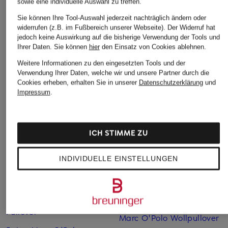
sowie eine individuelle Auswahl zu treffen.
Sie können Ihre Tool-Auswahl jederzeit nachträglich ändern oder
lilienfels
SoSUE
ARMEDANGELS
widerrufen (z.B. im Fußbereich unserer Webseite). Der Widerruf hat
Marlenenhose
Bootcut-Hose
Marlenehose
jedoch keine Auswirkung auf die bisherige Verwendung der Tools und
Ihrer Daten.
Sie können
hier
den Einsatz von Cookies ablehnen.
ANTON aus Leinen
JOANNA aus Leinen
HIMAARI
Weitere Informationen zu den eingesetzten Tools und der
CHF 139
CHF 159
CHF 65
Verwendung Ihrer Daten, welche wir und unsere Partner durch die
Ursprünglich:
CHF 179
Ursprünglich:
CHF 219
Ursprünglich:
CHF 109
Cookies erheben, erhalten Sie in unserer
Datenschutzerklärung
und
Impressum
.
ICH STIMME ZU
INDIVIDUELLE EINSTELLUNGEN
Weitere Kategorien
Beige Marc O'Polo
Marc O'Polo Taschen
Pullover
Marc O'Polo Wollpullover