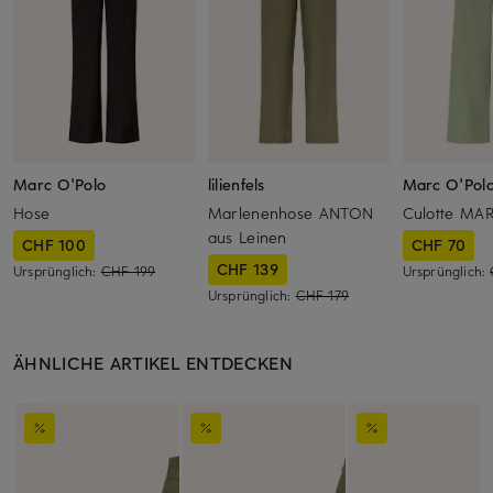
Marc O'Polo
lilienfels
Marc O'Pol
Hose
Marlenenhose ANTON
Culotte M
aus Leinen
CHF 100
CHF 70
CHF 139
Ursprünglich:
CHF 199
Ursprünglich:
Ursprünglich:
CHF 179
ÄHNLICHE ARTIKEL ENTDECKEN