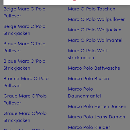
Beige Marc O'Polo
Marc O'Polo Taschen
Pullover
Marc O'Polo Wollpullover
Beige Marc O'Polo
Marc O'Polo Woll­jacken
Strickjacken
Marc O'Polo Woll­mäntel
Blaue Marc O'Polo
Pullover
Marc O'Polo Woll­
strickjacken
Blaue Marc O'Polo
Strickjacken
Marco Polo Bettwäsche
Braune Marc O'Polo
Marco Polo Blusen
Pullover
Marco Polo
Graue Marc O'Polo
Daunenmantel
Pullover
Marco Polo Herren Jacken
Graue Marc O'Polo
Marco Polo Jeans Damen
Strickjacken
Marco Polo Kleider