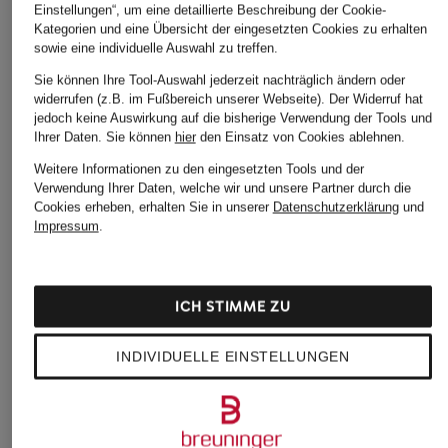
Einstellungen“, um eine detaillierte Beschreibung der Cookie-
Kategorien und eine Übersicht der eingesetzten Cookies zu erhalten
sowie eine individuelle Auswahl zu treffen.
Sie können Ihre Tool-Auswahl jederzeit nachträglich ändern oder
widerrufen (z.B. im Fußbereich unserer Webseite). Der Widerruf hat
jedoch keine Auswirkung auf die bisherige Verwendung der Tools und
MRS & HUGS
Rich & Royal
Marc O'Polo
Ihrer Daten.
Sie können
hier
den Einsatz von Cookies ablehnen.
Marlenehose
7/8-Hose aus Jersey
Marlenehose
Weitere Informationen zu den eingesetzten Tools und der
Verwendung Ihrer Daten, welche wir und unsere Partner durch die
CHF 60
CHF 95
CHF 95
Cookies erheben, erhalten Sie in unserer
Datenschutzerklärung
und
Ursprünglich:
CHF 189
Ursprünglich:
CHF 139
Ursprünglich:
CHF 189
Impressum
.
ICH STIMME ZU
INDIVIDUELLE EINSTELLUNGEN
Weitere Kategorien