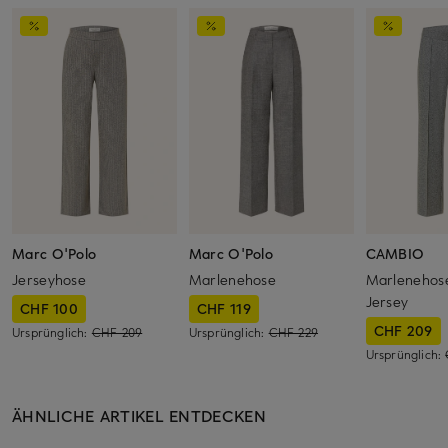
Marc O'Polo
Marc O'Polo
CAMBIO
Jerseyhose
Marlenehose
Marlenehos
Jersey
CHF 100
CHF 119
CHF 209
Ursprünglich:
CHF 209
Ursprünglich:
CHF 229
Ursprünglich:
ÄHNLICHE ARTIKEL ENTDECKEN