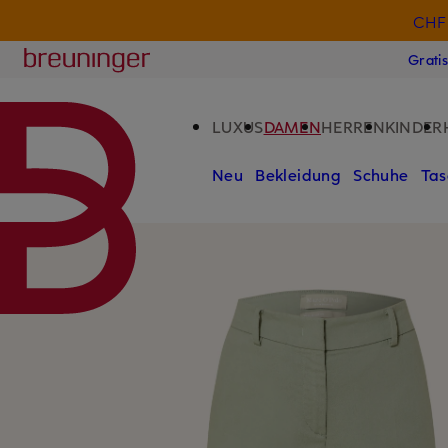
CHF 
ZUM HAUPTINHALT ÜBERSPRINGEN
ZUM SUCHFELD ÜBERSPRINGE
Breuninger
Grati
LUXUS
DAMEN
HERREN
KINDER
Neu
Bekleidung
Schuhe
Tas