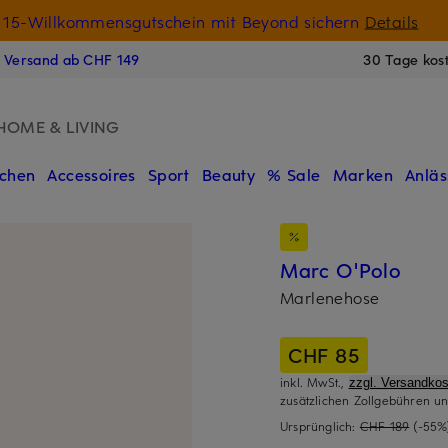
15-Willkommensgutschein mit Beyond sichern
Details
N
s Versand ab CHF 149
30 Tage kos
HOME & LIVING
chen
Accessoires
Sport
Beauty
% Sale
Marken
Anläs
Marc O'Polo
Marlenehose
CHF 85
inkl. MwSt.,
zzgl. Versandkos
zusätzlichen Zollgebühren un
Ursprünglich:
CHF 189
(-55%