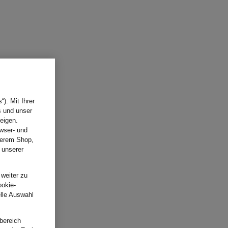
). Mit Ihrer
s und unser
eigen.
wser- und
nserem Shop,
 unserer
.
 weiter zu
ookie-
elle Auswahl
bereich