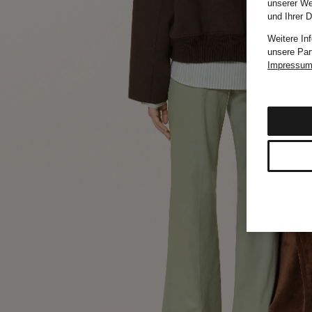
unserer We
und Ihrer 
Weitere In
unsere Par
Impressu