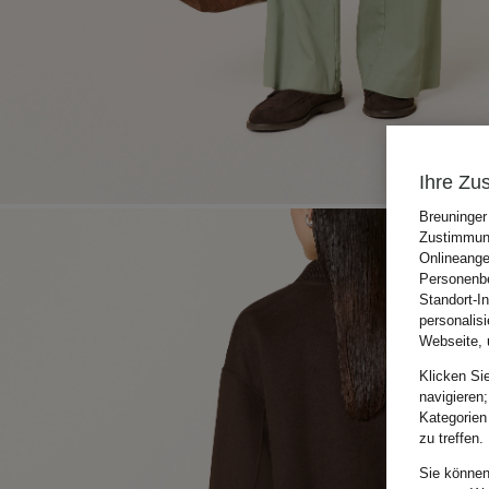
Ihre Zu
Breuninger
Zustimmung
Onlineange
Personenbe
Standort-I
personalis
Webseite, 
Klicken Si
navigieren;
Kategorien
zu treffen.
Sie können