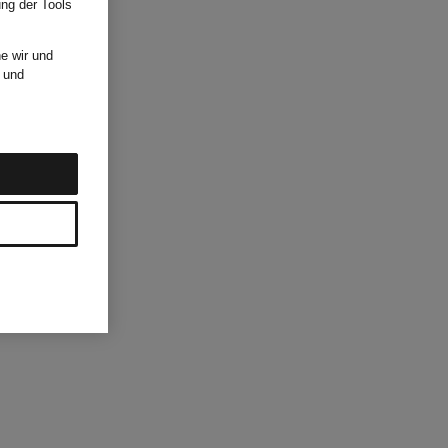
ung der Tools
e wir und
und