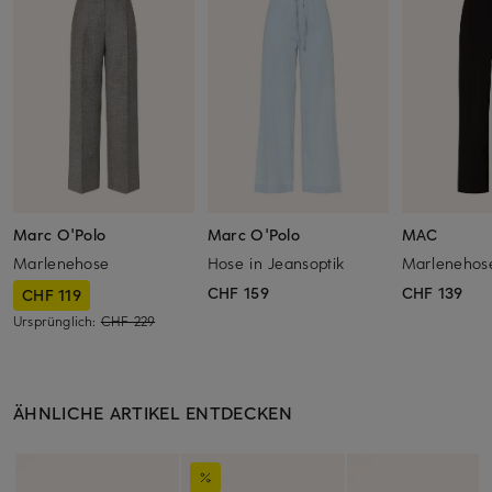
Marc O'Polo
Marc O'Polo
MAC
Marlenehose
Hose in Jeansoptik
Marlenehos
CHF 159
CHF 139
CHF 119
Ursprünglich:
CHF 229
ÄHNLICHE ARTIKEL ENTDECKEN