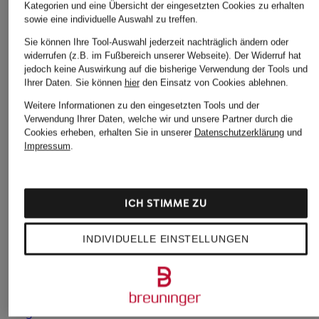
Kategorien und eine Übersicht der eingesetzten Cookies zu erhalten
sowie eine individuelle Auswahl zu treffen.
Sie können Ihre Tool-Auswahl jederzeit nachträglich ändern oder
widerrufen (z.B. im Fußbereich unserer Webseite). Der Widerruf hat
SEDUCTIVE
MRS & HUGS
SEDUCTIVE
jedoch keine Auswirkung auf die bisherige Verwendung der Tools und
Ihrer Daten.
Sie können
hier
den Einsatz von Cookies ablehnen.
Marlenehose
Marlenehose
Marlenehose ENIE
KIMBERLY aus Jersey
Weitere Informationen zu den eingesetzten Tools und der
CHF 359
CHF 85
Verwendung Ihrer Daten, welche wir und unsere Partner durch die
CHF 239
Ursprünglich:
CHF 259
Cookies erheben, erhalten Sie in unserer
Datenschutzerklärung
und
Impressum
.
ICH STIMME ZU
INDIVIDUELLE EINSTELLUNGEN
Weitere Kategorien
Beige Marc O'Polo
Marc O'Polo Taschen