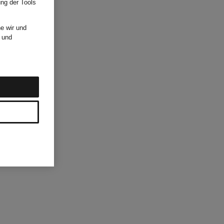
ung der Tools
e wir und
und