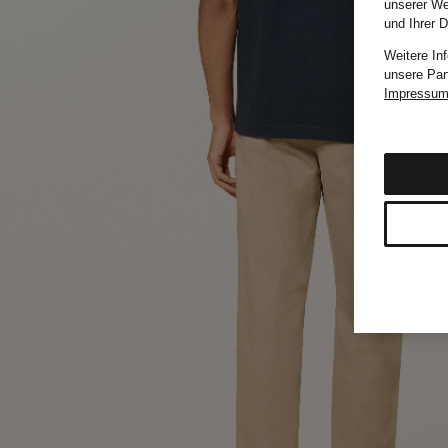
unserer We
und Ihrer 
Weitere In
unsere Par
Impressu