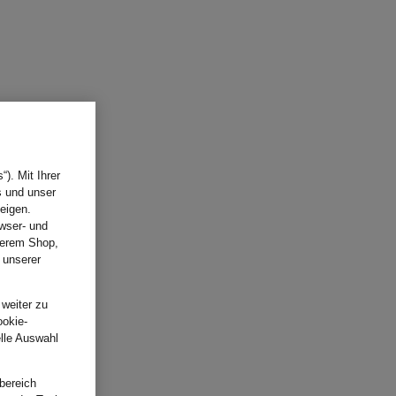
). Mit Ihrer
s und unser
eigen.
wser- und
nserem Shop,
 unserer
.
 weiter zu
ookie-
elle Auswahl
bereich