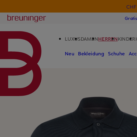
CHF 
ZUM HAUPTINHALT ÜBERSPRINGEN
ZUM SUCHFELD ÜBERSPRINGE
Breuninger
Grati
LUXUS
DAMEN
HERREN
KINDER
Neu
Bekleidung
Schuhe
Acc