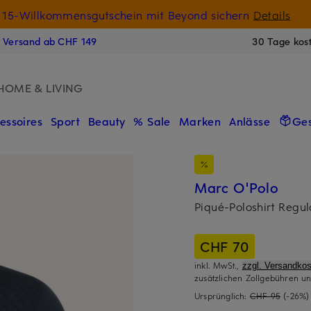
15-Willkommensgutschein mit Beyond sichern
Details
N
s Versand ab CHF 149
30 Tage kos
HOME & LIVING
essoires
Sport
Beauty
% Sale
Marken
Anlässe
Ge
Marc O'Polo
Piqué-Poloshirt Regul
CHF 70
inkl. MwSt.,
zzgl. Versandkos
zusätzlichen Zollgebühren un
Ursprünglich:
CHF 95
(-26%)