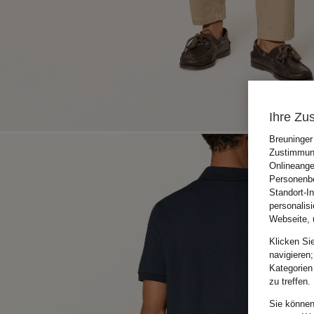
Ihre Zu
Breuninger
Zustimmung
Onlineange
Personenbe
Standort-I
personalis
Webseite, 
Klicken Si
navigieren;
Kategorien
zu treffen.
Sie können