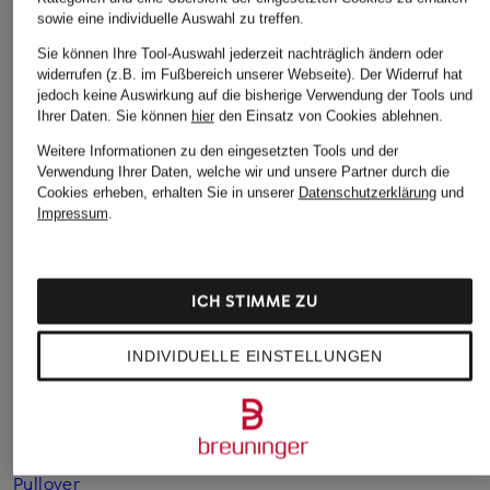
sowie eine individuelle Auswahl zu treffen.
DRYKORN
comma casual
SAMSØE SAMSØE
Sie können Ihre Tool-Auswahl jederzeit nachträglich ändern oder
widerrufen (z.B. im Fußbereich unserer Webseite). Der Widerruf hat
identity
Pullover LYZIMA
Pullover SAMELOD
jedoch keine Auswirkung auf die bisherige Verwendung der Tools und
Pullover
Ihrer Daten.
Sie können
hier
den Einsatz von Cookies ablehnen.
CHF 169
CHF 119
CHF 70
Weitere Informationen zu den eingesetzten Tools und der
Ursprünglich:
CHF 229
Ursprünglich:
CHF 190
Verwendung Ihrer Daten, welche wir und unsere Partner durch die
Ursprünglich:
CHF 90
Cookies erheben, erhalten Sie in unserer
Datenschutzerklärung
und
Impressum
.
ICH STIMME ZU
INDIVIDUELLE EINSTELLUNGEN
Weitere Kategorien
Beige Marc O'Polo
Marc O'Polo Taschen
Pullover