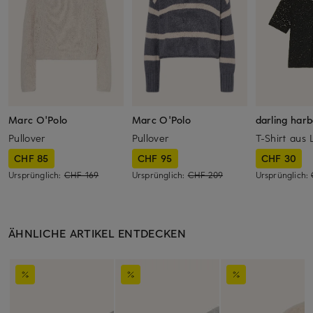
Marc O'Polo
Marc O'Polo
darling har
Pullover
Pullover
T-Shirt aus 
CHF 85
CHF 95
CHF 30
Ursprünglich:
CHF 169
Ursprünglich:
CHF 209
Ursprünglich:
ÄHNLICHE ARTIKEL ENTDECKEN