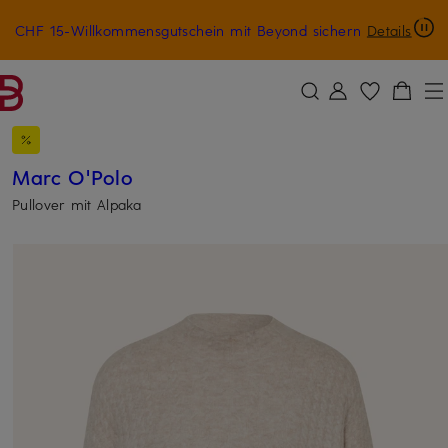
CHF 15-Willkommensgutschein mit Beyond sichern
Details
ZUM HAUPTINHALT ÜBERSPRINGEN
ZUM SUCHFELD ÜBERSPRINGE
Marc O'Polo
Pullover mit Alpaka