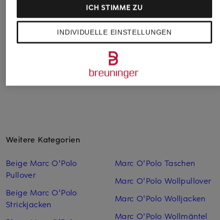
Relaxed Fit aus
ICH STIMME ZU
CHF 45
CHF 40
Leinen
Ursprünglich:
CHF 100
Ursprünglich:
CHF 70
INDIVIDUELLE EINSTELLUNGEN
CHF 269
Ursprünglich:
CHF 329
Weitere Kategorien
Beige Marc O'Polo
Marc O'Polo Taschen
Pullover
Marc O'Polo Wollpullover
Beige Marc O'Polo
Marc O'Polo Woll­jacken
Strickjacken
Marc O'Polo Woll­mäntel