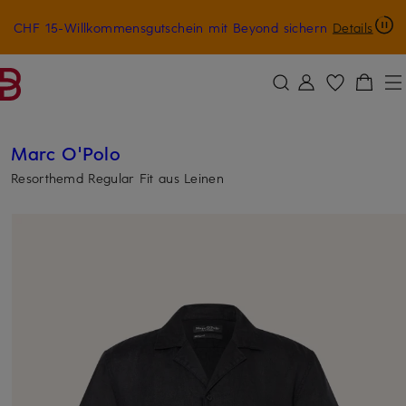
CHF 15-Willkommensgutschein mit Beyond sichern
Details
ZUM HAUPTINHALT ÜBERSPRINGEN
ZUM SUCHFELD ÜBERSPRINGE
Marc O'Polo
Resorthemd Regular Fit aus Leinen