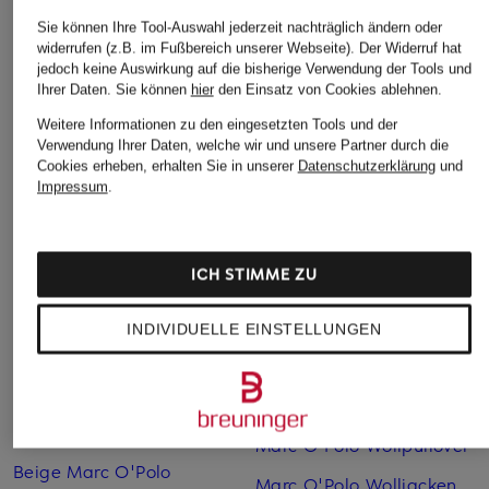
CALIDA
JOOP!
SCHIESSER
Sie können Ihre Tool-Auswahl jederzeit nachträglich ändern oder
widerrufen (z.B. im Fußbereich unserer Webseite). Der Widerruf hat
Schlafshirt NATURAL
Schlafshirt
Schlafshirt
jedoch keine Auswirkung auf die bisherige Verwendung der Tools und
SKIN
MIX+RELAX
Ihrer Daten.
Sie können
hier
den Einsatz von Cookies ablehnen.
CHF 45
CHF 70
CHF 35
Weitere Informationen zu den eingesetzten Tools und der
Verwendung Ihrer Daten, welche wir und unsere Partner durch die
Cookies erheben, erhalten Sie in unserer
Datenschutzerklärung
und
Impressum
.
ICH STIMME ZU
INDIVIDUELLE EINSTELLUNGEN
Weitere Kategorien
Beige Marc O'Polo
Marc O'Polo Taschen
Pullover
Marc O'Polo Wollpullover
Beige Marc O'Polo
Marc O'Polo Woll­jacken