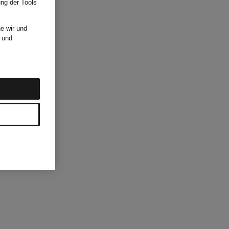
ung der Tools
e wir und
und