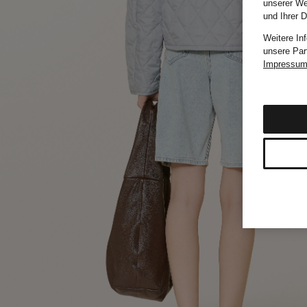
unserer We
und Ihrer 
Weitere In
unsere Par
Impressu