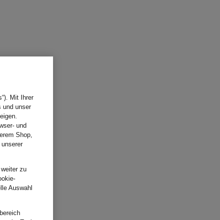
). Mit Ihrer
s und unser
eigen.
wser- und
nserem Shop,
 unserer
.
 weiter zu
ookie-
elle Auswahl
bereich