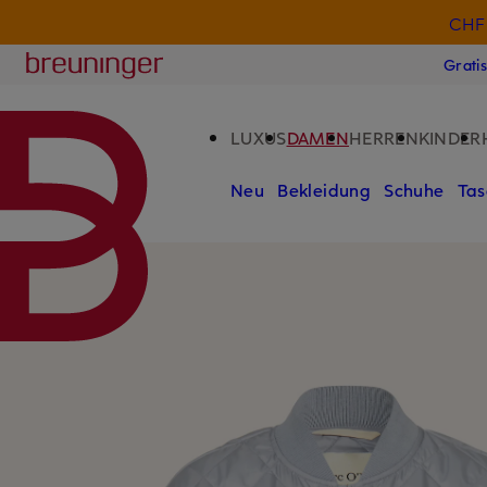
CHF 
ZUM HAUPTINHALT ÜBERSPRINGEN
ZUM SUCHFELD ÜBERSPRINGE
Breuninger
Grati
LUXUS
DAMEN
HERREN
KINDER
Neu
Bekleidung
Schuhe
Tas