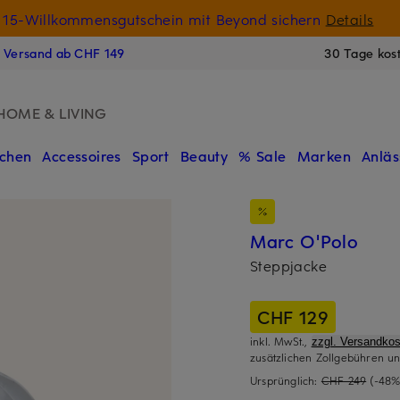
15-Willkommensgutschein mit Beyond sichern
Details
N
s Versand ab CHF 149
30 Tage kos
HOME & LIVING
chen
Accessoires
Sport
Beauty
% Sale
Marken
Anläs
Marc O'Polo
Steppjacke
CHF 129
inkl. MwSt.,
zzgl. Versandkos
zusätzlichen Zollgebühren un
Ursprünglich:
CHF 249
(-48%