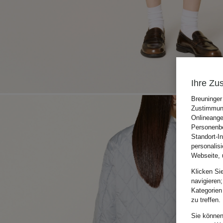
Ihre Zu
Breuninger
Zustimmung
Onlineange
Personenbe
Standort-I
personalis
Webseite, 
Klicken Si
navigieren;
Kategorien
zu treffen.
Sie können