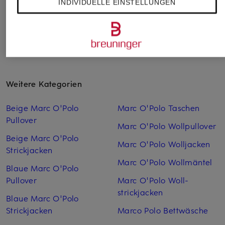
INDIVIDUELLE EINSTELLUNGEN
Weitere Kategorien
Beige Marc O'Polo
Marc O'Polo Taschen
Pullover
Marc O'Polo Wollpullover
Beige Marc O'Polo
Marc O'Polo Woll­jacken
Strickjacken
Marc O'Polo Woll­mäntel
Blaue Marc O'Polo
Pullover
Marc O'Polo Woll­
strickjacken
Blaue Marc O'Polo
Strickjacken
Marco Polo Bettwäsche