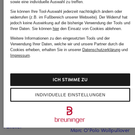
sowie eine individuelle Auswahl zu treffen.
Sie können Ihre Tool-Auswahl jederzeit nachträglich ändern oder
MOS MOSH
CAMBIO
Marc O'Polo
widerrufen (z.B. im Fußbereich unserer Webseite). Der Widerruf hat
jedoch keine Auswirkung auf die bisherige Verwendung der Tools und
Wide Leg Jeans
Barrel Jeans ORIA
Hose MINU BARRE
Ihrer Daten.
Sie können
hier
den Einsatz von Cookies ablehnen.
MMDARA SALUTE
CHF 129
CHF 75
Weitere Informationen zu den eingesetzten Tools und der
CHF 100
Ursprünglich:
CHF 189
Ursprünglich:
CHF 159
Verwendung Ihrer Daten, welche wir und unsere Partner durch die
Ursprünglich:
CHF 129
Cookies erheben, erhalten Sie in unserer
Datenschutzerklärung
und
Impressum
.
ICH STIMME ZU
INDIVIDUELLE EINSTELLUNGEN
Weitere Kategorien
Beige Marc O'Polo
Marc O'Polo Taschen
Pullover
Marc O'Polo Wollpullover