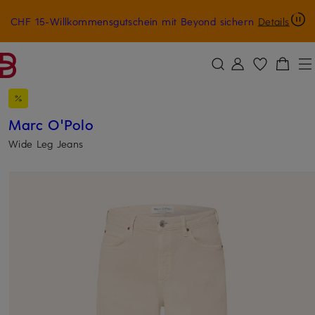
CHF 15-Willkommensgutschein mit Beyond sichern
Details
ZUM HAUPTINHALT ÜBERSPRINGEN
ZUM SUCHFELD ÜBERSPRINGE
Marc O'Polo
Wide Leg Jeans