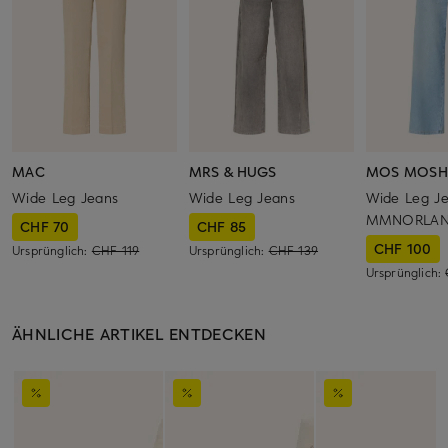
MAC
MRS & HUGS
MOS MOSH
Wide Leg Jeans
Wide Leg Jeans
Wide Leg J
MMNORLAN
CHF 70
CHF 85
CHF 100
Ursprünglich:
CHF 119
Ursprünglich:
CHF 139
Ursprünglich:
ÄHNLICHE ARTIKEL ENTDECKEN