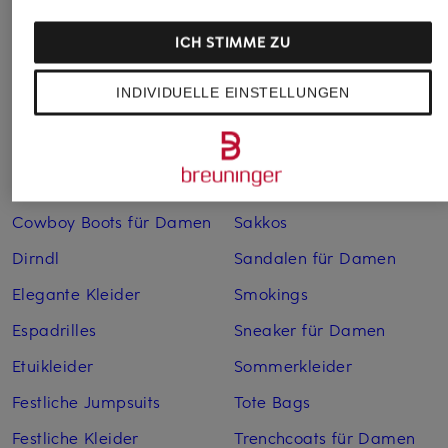
Anzüge für Herren
Lederjacken für Damen
Bademäntel für Herren
Lederjacken für Herren
ICH STIMME ZU
Bikinis für Damen
Leinenhosen für Herren
INDIVIDUELLE EINSTELLUNGEN
Boleros für Damen
Leinenkleider
Brautschuhe
Maxikleider
Cocktailkleider
Regenmäntel für Damen
Cowboy Boots für Damen
Sakkos
Dirndl
Sandalen für Damen
Elegante Kleider
Smokings
Espadrilles
Sneaker für Damen
Etuikleider
Sommerkleider
Festliche Jumpsuits
Tote Bags
Festliche Kleider
Trenchcoats für Damen