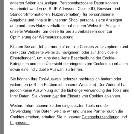
anderen Seiten anzuzeigen. Personenbezogene Daten können
verarbeitet werden (z. B. IP-Adressen, Cookie-ID, Browser- und
windsor.
CITIZENS of
CITIZENS of
Standort-Informationen, Nutzerverhalten), für personalisierte
Angebote und Inhalte in unserem Shop, personalisierte Anzeigen
HUMANITY
HUMANITY
Straight Jeans
aufgrund Ihres Nutzerverhaltens auf unserer Webseite, Analyse
Flared Jeans
Wide Leg Jeans LY
unserer Webseite, um diese für Sie zu verbessern oder zur
CHF 359
KIMBERLY
Optimierung der Werbeaussteuerung.
CHF 119
CHF 309
Klicken Sie auf „Ich stimme zu“ um alle Cookies zu akzeptieren und
Ursprünglich:
CHF 239
direkt zur Webseite weiter zu navigieren; oder auf „Individuelle
Einstellungen“, um eine detaillierte Beschreibung der Cookie-
Kategorien und eine Übersicht der eingesetzten Cookies zu erhalten
sowie eine individuelle Auswahl zu treffen.
Sie können Ihre Tool-Auswahl jederzeit nachträglich ändern oder
widerrufen (z.B. im Fußbereich unserer Webseite). Der Widerruf hat
jedoch keine Auswirkung auf die bisherige Verwendung der Tools und
Ihrer Daten.
Sie können
hier
den Einsatz von Cookies ablehnen.
Weitere Informationen zu den eingesetzten Tools und der
Weitere Kategorien
Verwendung Ihrer Daten, welche wir und unsere Partner durch die
Cookies erheben, erhalten Sie in unserer
Datenschutzerklärung
und
Impressum
.
Abendkleider
Kleider