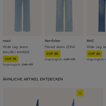
mavi
Herrlicher
MAC
Wide Leg Jeans
Flared Jeans EDNA
Wide Leg J
MALIBU MARINE
CHF 80
CHF 80
CHF 75
Ursprünglich:
CHF 139
Ursprünglich:
Ursprünglich:
CHF 119
ÄHNLICHE ARTIKEL ENTDECKEN