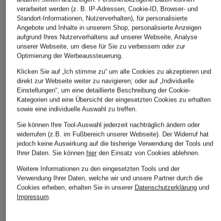
verarbeitet werden (z. B. IP-Adressen, Cookie-ID, Browser- und
Standort-Informationen, Nutzerverhalten), für personalisierte
WOOLRICH
LAUREN RALPH
HARRIS WHARF
Angebote und Inhalte in unserem Shop, personalisierte Anzeigen
LAUREN
LONDON
aufgrund Ihres Nutzerverhaltens auf unserer Webseite, Analyse
Cabanjacke
unserer Webseite, um diese für Sie zu verbessern oder zur
Trench-Jacke
Cabanjacke
CHF 349
Optimierung der Werbeaussteuerung.
CHF 870
CHF 199
Ursprünglich:
CHF 590
Klicken Sie auf „Ich stimme zu“ um alle Cookies zu akzeptieren und
Ursprünglich:
CHF 359
direkt zur Webseite weiter zu navigieren; oder auf „Individuelle
Einstellungen“, um eine detaillierte Beschreibung der Cookie-
Kategorien und eine Übersicht der eingesetzten Cookies zu erhalten
sowie eine individuelle Auswahl zu treffen.
Sie können Ihre Tool-Auswahl jederzeit nachträglich ändern oder
widerrufen (z.B. im Fußbereich unserer Webseite). Der Widerruf hat
jedoch keine Auswirkung auf die bisherige Verwendung der Tools und
Ihrer Daten.
Sie können
hier
den Einsatz von Cookies ablehnen.
Weitere Informationen zu den eingesetzten Tools und der
Weitere Kategorien
Verwendung Ihrer Daten, welche wir und unsere Partner durch die
Cookies erheben, erhalten Sie in unserer
Datenschutzerklärung
und
Abendkleider
Kleider
Impressum
.
Anzüge für Herren
Lederjacken für Damen