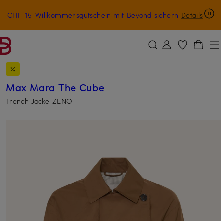
CHF 15-Willkommensgutschein mit Beyond sichern
Details
ZUM HAUPTINHALT ÜBERSPRINGEN
ZUM SUCHFELD ÜBERSPRINGE
Max Mara The Cube
Trench-Jacke ZENO