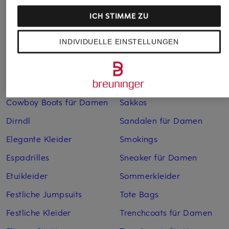
Bademäntel für Herren
Lederjacken für Herren
ICH STIMME ZU
Bikinis für Damen
Leinenhosen für Herren
INDIVIDUELLE EINSTELLUNGEN
Boleros für Damen
Leinenkleider
Brautschuhe
Maxikleider
Cocktailkleider
Regenmäntel für Damen
Cowboy Boots für Damen
Sakkos
Dirndl
Sandalen für Damen
Elegante Kleider
Smokings
Espadrilles
Sneaker für Damen
Etuikleider
Sommerkleider
Festliche Jumpsuits
Tote Bags
Festliche Kleider
Trenchcoats für Damen