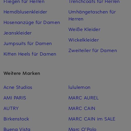
Fliegen für Herren
Trenchcoats für Herren
Hemdblusenkleider
Umhängetaschen für
Herren
Hosenanzüge für Damen
Weiße Kleider
Jeanskleider
Wickelkleider
Jumpsuits für Damen
Zweiteiler für Damen
Kitten Heels für Damen
Weitere Marken
Acne Studios
lululemon
AMI PARIS
MARC AUREL
AUTRY
MARC CAIN
Birkenstock
MARC CAIN im SALE
Buena Vista
Marc O'Polo