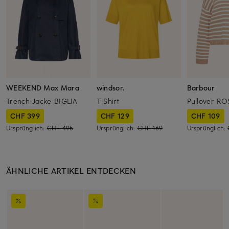
WEEKEND Max Mara
windsor.
Barbour
Trench-Jacke BIGLIA
T-Shirt
Pullover RO
CHF 399
CHF 129
CHF 109
Ursprünglich:
CHF 495
Ursprünglich:
CHF 169
Ursprünglich:
ÄHNLICHE ARTIKEL ENTDECKEN