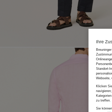
Ihre Zu
Breuninger
Zustimmung
Onlineange
Personenbe
Standort-I
personalis
Webseite, 
Klicken Si
navigieren;
Kategorien
zu treffen.
Sie können