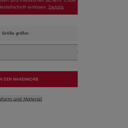
estellschritt einlösen.
Details
e
Größe größer
.
IN DEN WARENKORB
sform und Material