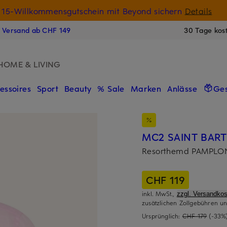
15-Willkommensgutschein mit Beyond sichern
Details
N
s Versand ab CHF 149
30 Tage kos
HOME & LIVING
essoires
Sport
Beauty
% Sale
Marken
Anlässe
Ge
MC2 SAINT BAR
Resorthemd PAMPLONA
CHF 119
inkl. MwSt.,
zzgl. Versandkos
zusätzlichen Zollgebühren un
Ursprünglich:
CHF 179
(-33%