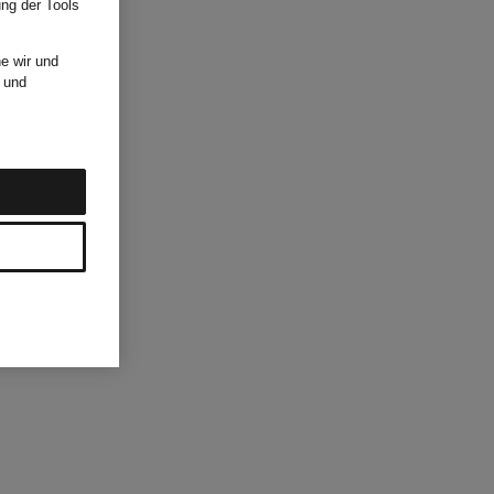
ung der Tools
e wir und
und