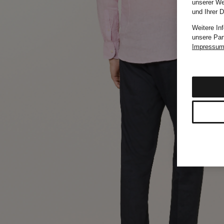
unserer We
und Ihrer 
Weitere In
unsere Par
Impressu