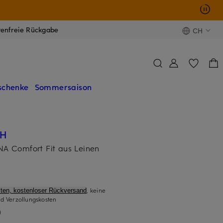
tenfreie Rückgabe
CH
schenke
Sommersaison
TH
 Comfort Fit aus Leinen
, keine
ten, kostenloser Rückversand
d Verzollungskosten
)