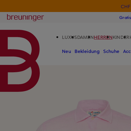
CHF 
ZUM HAUPTINHALT ÜBERSPRINGEN
ZUM SUCHFELD ÜBERSPRINGE
Breuninger
Grati
LUXUS
DAMEN
HERREN
KINDER
Neu
Bekleidung
Schuhe
Acc