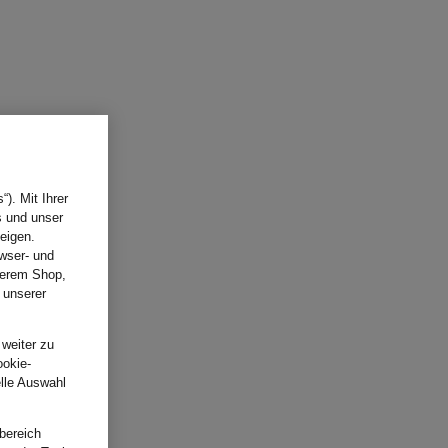
). Mit Ihrer
s und unser
eigen.
wser- und
nserem Shop,
 unserer
.
 weiter zu
ookie-
elle Auswahl
bereich