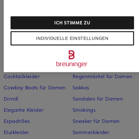
Abendkleider
Kleider
Anzüge für Herren
Lederjacken für Damen
ICH STIMME ZU
Bademäntel für Herren
Lederjacken für Herren
INDIVIDUELLE EINSTELLUNGEN
Bikinis für Damen
Leinenhosen für Herren
Boleros für Damen
Leinenkleider
Brautschuhe
Maxikleider
Cocktailkleider
Regenmäntel für Damen
Cowboy Boots für Damen
Sakkos
Dirndl
Sandalen für Damen
Elegante Kleider
Smokings
Espadrilles
Sneaker für Damen
Etuikleider
Sommerkleider