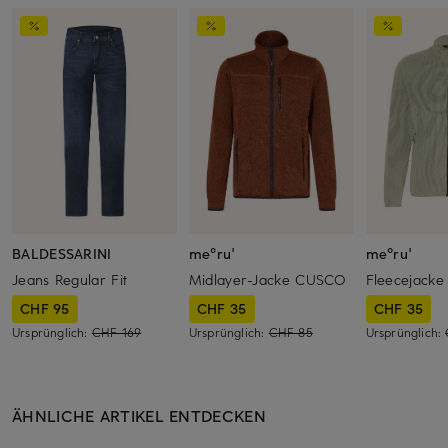
BALDESSARINI
me°ru'
me°ru'
Jeans Regular Fit
Midlayer-Jacke CUSCO
Fleecejack
CHF 95
CHF 35
CHF 35
Ursprünglich:
CHF 169
Ursprünglich:
CHF 85
Ursprünglich:
ÄHNLICHE ARTIKEL ENTDECKEN