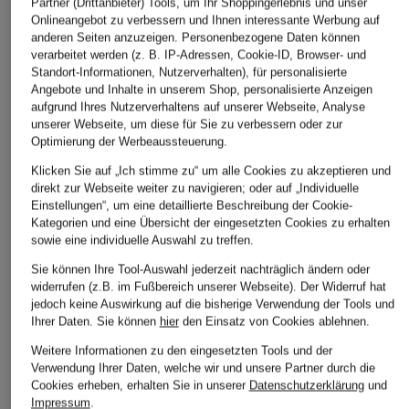
Partner (Drittanbieter) Tools, um Ihr Shoppingerlebnis und unser
Onlineangebot zu verbessern und Ihnen interessante Werbung auf
anderen Seiten anzuzeigen. Personenbezogene Daten können
verarbeitet werden (z. B. IP-Adressen, Cookie-ID, Browser- und
Standort-Informationen, Nutzerverhalten), für personalisierte
Angebote und Inhalte in unserem Shop, personalisierte Anzeigen
aufgrund Ihres Nutzerverhaltens auf unserer Webseite, Analyse
patagonia
me°ru'
patagonia
unserer Webseite, um diese für Sie zu verbessern oder zur
Optimierung der Werbeaussteuerung.
Strick-Fleecejacke
Softshell-Jacke
Fleecejacke R1® AI
BETTER SWEATER™
NANCY
Klicken Sie auf „Ich stimme zu“ um alle Cookies zu akzeptieren und
CHF 149
direkt zur Webseite weiter zu navigieren; oder auf „Individuelle
CHF 159
CHF 55
Einstellungen“, um eine detaillierte Beschreibung der Cookie-
Kategorien und eine Übersicht der eingesetzten Cookies zu erhalten
Ursprünglich:
CHF 109
sowie eine individuelle Auswahl zu treffen.
Sie können Ihre Tool-Auswahl jederzeit nachträglich ändern oder
widerrufen (z.B. im Fußbereich unserer Webseite). Der Widerruf hat
jedoch keine Auswirkung auf die bisherige Verwendung der Tools und
Ihrer Daten.
Sie können
hier
den Einsatz von Cookies ablehnen.
Weitere Informationen zu den eingesetzten Tools und der
Verwendung Ihrer Daten, welche wir und unsere Partner durch die
Cookies erheben, erhalten Sie in unserer
Datenschutzerklärung
und
Weitere Kategorien
Impressum
.