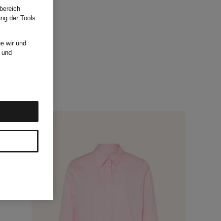
bereich
ung der Tools
e wir und
und