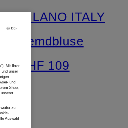
MILANO ITALY
DE
Hemdbluse
CHF 109
). Mit Ihrer
s und unser
eigen.
wser- und
nserem Shop,
 unserer
.
 weiter zu
ookie-
elle Auswahl