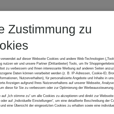
MILANO ITALY
re Zustimmung zu
Blusenshirt
okies
aus Spitze mit
 verwendet auf dieser Webseite Cookies und andere Web-Technologien („Tools“
 nutzen wir und unsere Partner (Drittanbieter) Tools, um Ihr Shoppingerlebni
3/4-Arm
bot zu verbessern und Ihnen interessante Werbung auf anderen Seiten anzuz
CHF 119
zogene Daten können verarbeitet werden (z. B. IP-Adressen, Cookie-ID, Bro
nformationen, Nutzerverhalten), für personalisierte Angebote und Inhalte in u
ierte Anzeigen aufgrund Ihres Nutzerverhaltens auf unserer Webseite, Analyse
um diese für Sie zu verbessern oder zur Optimierung der Werbeaussteuerung
e auf „Ich stimme zu“ um alle Cookies zu akzeptieren und direkt zur Webseite
 oder auf „Individuelle Einstellungen“, um eine detaillierte Beschreibung der C
 und eine Übersicht der eingesetzten Cookies zu erhalten sowie eine individu