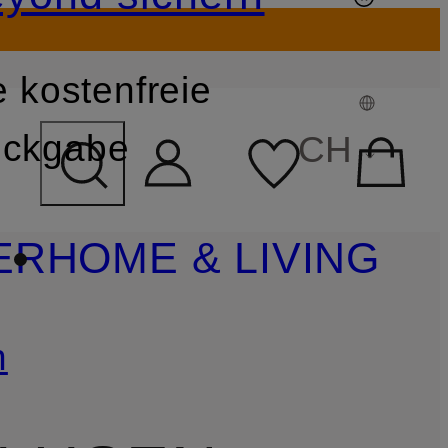
 kostenfreie
FELD ÜBERSPRINGEN
ckgabe
CH
ER
HOME & LIVING
n