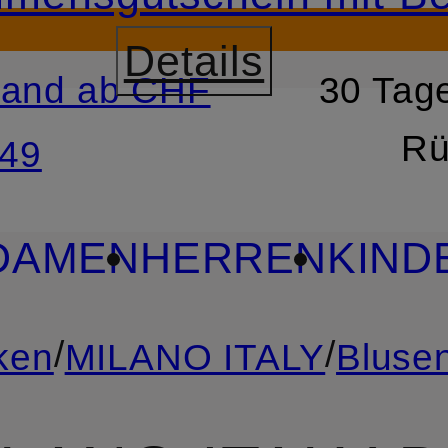
Details
sand ab CHF
30 Tage
RSPRINGEN
ZUM SUCH
Rü
49
DAMEN
HERREN
KIND
/
/
ken
MILANO ITALY
Bluse