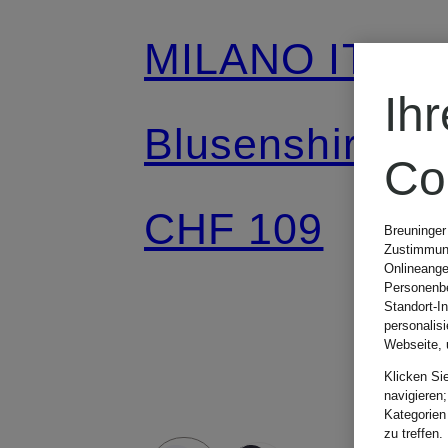
MILANO ITALY
Ih
Blusenshirt
Co
CHF 109
Breuninger
Zustimmung
Onlineange
Personenbe
Standort-I
personalis
Webseite, 
Klicken Si
navigieren;
Kategorien
zu treffen.