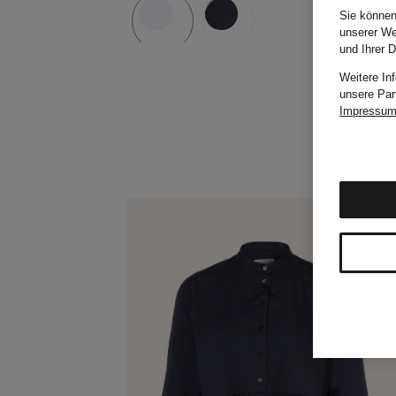
Sie können
unserer We
und Ihrer 
Weitere In
unsere Par
Impressu