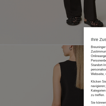
Ihre Zu
Breuninger
Zustimmung
Onlineange
Personenbe
Standort-I
personalis
Webseite, 
Klicken Si
navigieren;
Kategorien
zu treffen.
Sie können