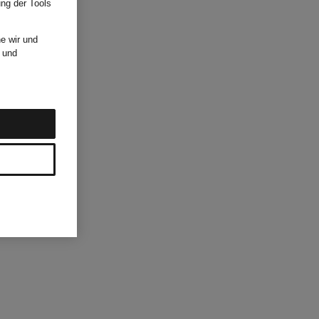
ung der Tools
e wir und
und