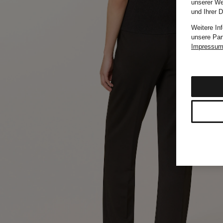
unserer We
und Ihrer 
Weitere In
unsere Par
Impressu