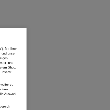
). Mit Ihrer
s und unser
eigen.
wser- und
nserem Shop,
 unserer
.
 weiter zu
ookie-
elle Auswahl
bereich