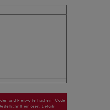
den und Preisvorteil sichern. Code
estellschritt einlösen.
Details