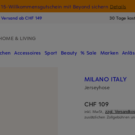
15-Willkommensgutschein mit Beyond sichern
Details
N
s Versand ab CHF 149
30 Tage kos
HOME & LIVING
chen
Accessoires
Sport
Beauty
% Sale
Marken
Anläs
MILANO ITALY
Jerseyhose
CHF 109
inkl. MwSt.,
zzgl. Versandkos
zusätzlichen Zollgebühren un