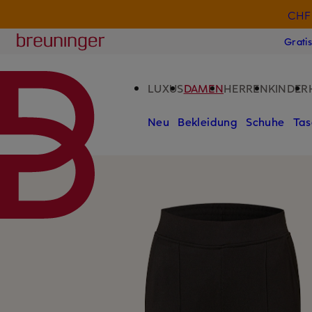
CHF 
ZUM HAUPTINHALT ÜBERSPRINGEN
ZUM SUCHFELD ÜBERSPRINGE
Breuninger
Grati
LUXUS
DAMEN
HERREN
KINDER
Neu
Bekleidung
Schuhe
Tas