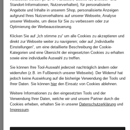
windsor.
ROTATE
LAUREN RALPH
Standort-Informationen, Nutzerverhalten), für personalisierte
LAUREN
Angebote und Inhalte in unserem Shop, personalisierte Anzeigen
Jeansbluse
Jeansbluse
aufgrund Ihres Nutzerverhaltens auf unserer Webseite, Analyse
Jeansbluse
CHF 239
CHF 179
unserer Webseite, um diese für Sie zu verbessern oder zur
CHF 215
Optimierung der Werbeaussteuerung.
Ursprünglich:
CHF 329
Ursprünglich:
CHF 309
Klicken Sie auf „Ich stimme zu“ um alle Cookies zu akzeptieren und
direkt zur Webseite weiter zu navigieren; oder auf „Individuelle
Einstellungen“, um eine detaillierte Beschreibung der Cookie-
Kategorien und eine Übersicht der eingesetzten Cookies zu erhalten
sowie eine individuelle Auswahl zu treffen.
Sie können Ihre Tool-Auswahl jederzeit nachträglich ändern oder
widerrufen (z.B. im Fußbereich unserer Webseite). Der Widerruf hat
jedoch keine Auswirkung auf die bisherige Verwendung der Tools und
Ihrer Daten.
Sie können
hier
den Einsatz von Cookies ablehnen.
Weitere Kategorien
Weitere Informationen zu den eingesetzten Tools und der
Verwendung Ihrer Daten, welche wir und unsere Partner durch die
Abendkleider
Kleider
Cookies erheben, erhalten Sie in unserer
Datenschutzerklärung
und
Impressum
.
Anzüge für Herren
Lederjacken für Damen
Bademäntel für Herren
Lederjacken für Herren