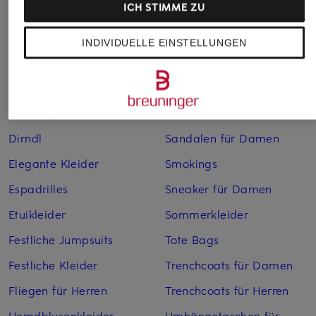
ICH STIMME ZU
Bikinis für Damen
Leinenhosen für Herren
Boleros für Damen
Leinenkleider
INDIVIDUELLE EINSTELLUNGEN
Brautschuhe
Maxikleider
Cocktailkleider
Regenmäntel für Damen
Cowboy Boots für Damen
Sakkos
Dirndl
Sandalen für Damen
Elegante Kleider
Smokings
Espadrilles
Sneaker für Damen
Etuikleider
Sommerkleider
Festliche Jumpsuits
Tote Bags
Festliche Kleider
Trenchcoats für Damen
Fliegen für Herren
Trenchcoats für Herren
Hemdblusenkleider
Umhängetaschen für