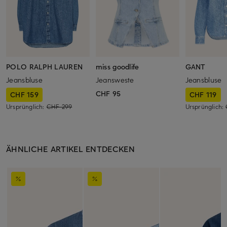
POLO RALPH LAUREN
miss goodlife
GANT
Jeansbluse
Jeansweste
Jeansbluse
CHF 95
CHF 159
CHF 119
Ursprünglich:
CHF 299
Ursprünglich:
ÄHNLICHE ARTIKEL ENTDECKEN