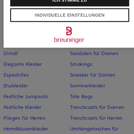
ICH STIMME ZU
Boleros für Damen
Leinenkleider
INDIVIDUELLE EINSTELLUNGEN
Brautschuhe
Maxikleider
Cocktailkleider
Regenmäntel für Damen
Cowboy Boots für Damen
Sakkos
Dirndl
Sandalen für Damen
Elegante Kleider
Smokings
Espadrilles
Sneaker für Damen
Etuikleider
Sommerkleider
Festliche Jumpsuits
Tote Bags
Festliche Kleider
Trenchcoats für Damen
Fliegen für Herren
Trenchcoats für Herren
Hemdblusenkleider
Umhängetaschen für