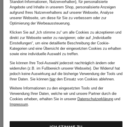
Standort-Informationen, Nutzerverhalten), für personalisierte
Hose ELOUISE
Marlenehose
Marlenehose
Angebote und Inhalte in unserem Shop, personalisierte Anzeigen
aufgrund Ihres Nutzerverhaltens auf unserer Webseite, Analyse
CHF 209
CHF 100
CHF 70
unserer Webseite, um diese für Sie zu verbessern oder zur
Optimierung der Werbeaussteuerung.
Ursprünglich:
CHF 259
Ursprünglich:
CHF 199
Ursprünglich:
CHF 189
Klicken Sie auf „Ich stimme zu“ um alle Cookies zu akzeptieren und
direkt zur Webseite weiter zu navigieren; oder auf „Individuelle
Einstellungen“, um eine detaillierte Beschreibung der Cookie-
Kategorien und eine Übersicht der eingesetzten Cookies zu erhalten
sowie eine individuelle Auswahl zu treffen.
Sie können Ihre Tool-Auswahl jederzeit nachträglich ändern oder
widerrufen (z.B. im Fußbereich unserer Webseite). Der Widerruf hat
jedoch keine Auswirkung auf die bisherige Verwendung der Tools und
Ihrer Daten.
Sie können
hier
den Einsatz von Cookies ablehnen.
Weitere Kategorien
Weitere Informationen zu den eingesetzten Tools und der
Verwendung Ihrer Daten, welche wir und unsere Partner durch die
Abendkleider
Kleider
Cookies erheben, erhalten Sie in unserer
Datenschutzerklärung
und
Impressum
.
Anzüge für Herren
Lederjacken für Damen
Bademäntel für Herren
Lederjacken für Herren
Bikinis für Damen
Leinenhosen für Herren