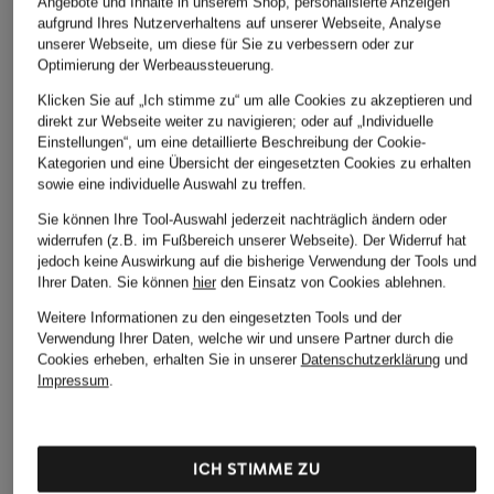
Angebote und Inhalte in unserem Shop, personalisierte Anzeigen
aufgrund Ihres Nutzerverhaltens auf unserer Webseite, Analyse
CHF 45
CHF 40
CHF 60
unserer Webseite, um diese für Sie zu verbessern oder zur
Optimierung der Werbeaussteuerung.
Ursprünglich:
CHF 82
Ursprünglich:
CHF 95
Klicken Sie auf „Ich stimme zu“ um alle Cookies zu akzeptieren und
direkt zur Webseite weiter zu navigieren; oder auf „Individuelle
Einstellungen“, um eine detaillierte Beschreibung der Cookie-
Kategorien und eine Übersicht der eingesetzten Cookies zu erhalten
sowie eine individuelle Auswahl zu treffen.
Sie können Ihre Tool-Auswahl jederzeit nachträglich ändern oder
widerrufen (z.B. im Fußbereich unserer Webseite). Der Widerruf hat
jedoch keine Auswirkung auf die bisherige Verwendung der Tools und
Weitere Kategorien
Ihrer Daten.
Sie können
hier
den Einsatz von Cookies ablehnen.
Weitere Informationen zu den eingesetzten Tools und der
Abendkleider
Kleider
Verwendung Ihrer Daten, welche wir und unsere Partner durch die
Anzüge für Herren
Lederjacken für Damen
Cookies erheben, erhalten Sie in unserer
Datenschutzerklärung
und
Impressum
.
Bademäntel für Herren
Lederjacken für Herren
Bikinis für Damen
Leinenhosen für Herren
ICH STIMME ZU
Boleros für Damen
Leinenkleider