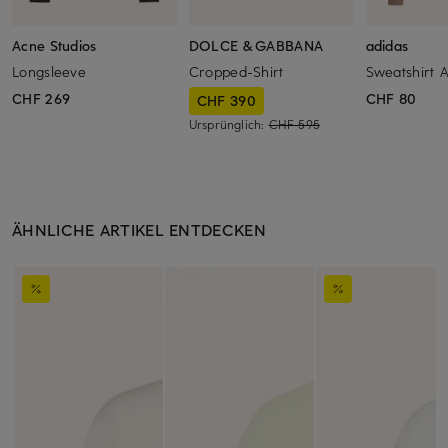
Acne Studios
DOLCE & GABBANA
adidas
Longsleeve
Cropped-Shirt
Sweatshirt 
CHF 269
CHF 80
CHF 390
Ursprünglich:
CHF 595
ÄHNLICHE ARTIKEL ENTDECKEN