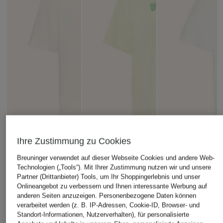
Ihre Zustimmung zu Cookies
Breuninger verwendet auf dieser Webseite Cookies und andere Web-
Technologien („Tools“). Mit Ihrer Zustimmung nutzen wir und unsere
Partner (Drittanbieter) Tools, um Ihr Shoppingerlebnis und unser
Onlineangebot zu verbessern und Ihnen interessante Werbung auf
ALLSAINTS
PEGADOR
WRSTBHVR
anderen Seiten anzuzeigen. Personenbezogene Daten können
verarbeitet werden (z. B. IP-Adressen, Cookie-ID, Browser- und
Oversized-Shirt
Oversized-Shirt
T-Shirt OLIN
Standort-Informationen, Nutzerverhalten), für personalisierte
ROQUE ETTA
ALBUFEIRA
UNISEX