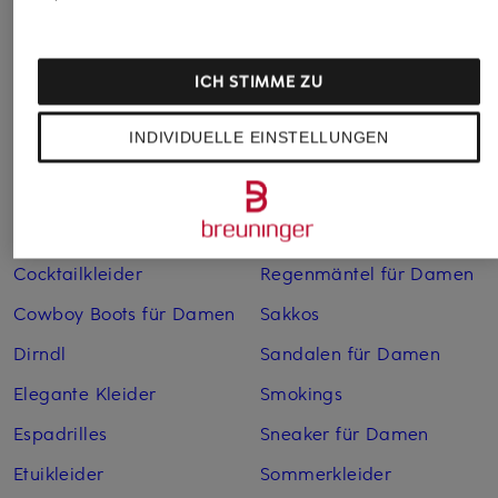
Abendkleider
Kleider
Anzüge für Herren
Lederjacken für Damen
ICH STIMME ZU
Bademäntel für Herren
Lederjacken für Herren
INDIVIDUELLE EINSTELLUNGEN
Bikinis für Damen
Leinenhosen für Herren
Boleros für Damen
Leinenkleider
Brautschuhe
Maxikleider
Cocktailkleider
Regenmäntel für Damen
Cowboy Boots für Damen
Sakkos
Dirndl
Sandalen für Damen
Elegante Kleider
Smokings
Espadrilles
Sneaker für Damen
Etuikleider
Sommerkleider