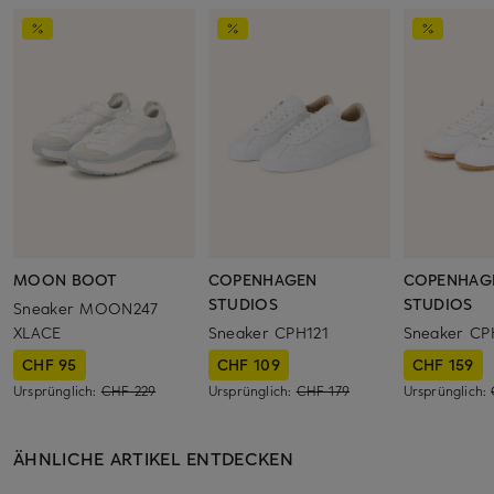
MOON BOOT
COPENHAGEN
COPENHAG
STUDIOS
STUDIOS
Sneaker MOON247
XLACE
Sneaker CPH121
Sneaker CP
CHF 95
CHF 109
CHF 159
Ursprünglich:
CHF 229
Ursprünglich:
CHF 179
Ursprünglich:
ÄHNLICHE ARTIKEL ENTDECKEN