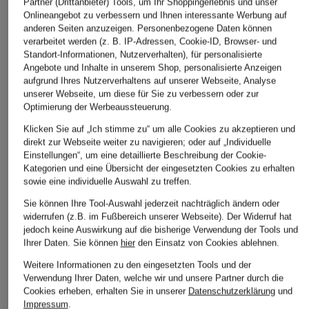
Partner (Drittanbieter) Tools, um Ihr Shoppingerlebnis und unser
Onlineangebot zu verbessern und Ihnen interessante Werbung auf
anderen Seiten anzuzeigen. Personenbezogene Daten können
verarbeitet werden (z. B. IP-Adressen, Cookie-ID, Browser- und
Standort-Informationen, Nutzerverhalten), für personalisierte
Angebote und Inhalte in unserem Shop, personalisierte Anzeigen
aufgrund Ihres Nutzerverhaltens auf unserer Webseite, Analyse
MOON BOOT
THESING
VEJA
unserer Webseite, um diese für Sie zu verbessern oder zur
Optimierung der Werbeaussteuerung.
Sneaker MOON247
Sneaker BONSAI
Sneaker VOLLEY
XLACE
Klicken Sie auf „Ich stimme zu“ um alle Cookies zu akzeptieren und
CHF 219
ab CHF 145
direkt zur Webseite weiter zu navigieren; oder auf „Individuelle
CHF 95
Einstellungen“, um eine detaillierte Beschreibung der Cookie-
Kategorien und eine Übersicht der eingesetzten Cookies zu erhalten
Ursprünglich:
CHF 229
sowie eine individuelle Auswahl zu treffen.
Sie können Ihre Tool-Auswahl jederzeit nachträglich ändern oder
widerrufen (z.B. im Fußbereich unserer Webseite). Der Widerruf hat
jedoch keine Auswirkung auf die bisherige Verwendung der Tools und
Ihrer Daten.
Sie können
hier
den Einsatz von Cookies ablehnen.
Weitere Informationen zu den eingesetzten Tools und der
Verwendung Ihrer Daten, welche wir und unsere Partner durch die
Cookies erheben, erhalten Sie in unserer
Datenschutzerklärung
und
Weitere Kategorien
Impressum
.