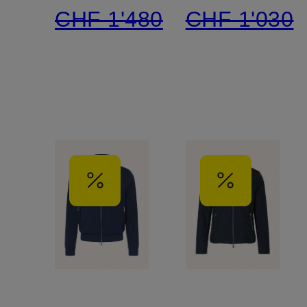
CHF 1'480
CHF 1'030
und
abnehmbarer
Kapuze