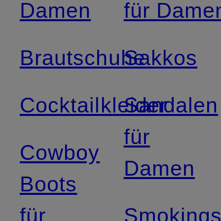
Damen
für Dame
Brautschuhe
Sakkos
Cocktailkleider
Sandalen
für
Cowboy
Damen
Boots
für
Smoking