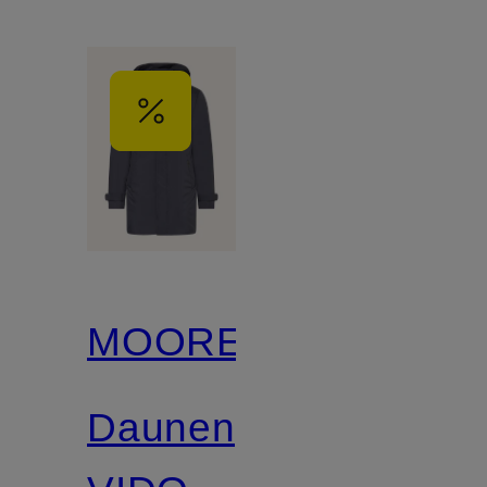
MOORER
Daunenparka