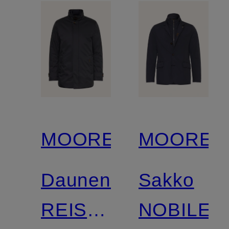
MOORER
MOORER
Daunenmantel
Sakko
REIS
NOBILE