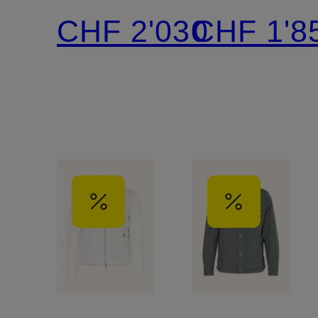
mit
CHF 2'030
CHF 1'8
herausnehmbarer
Blende