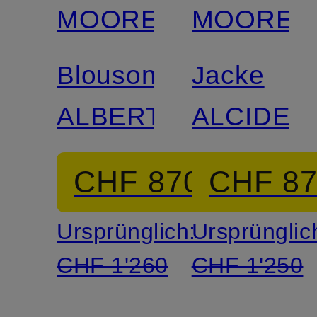
MOORER
MOORER
Blouson
Jacke
ALBERTI
ALCIDE
CHF 870
CHF 8
Ursprünglich:
Ursprünglic
CHF 1'260
CHF 1'250