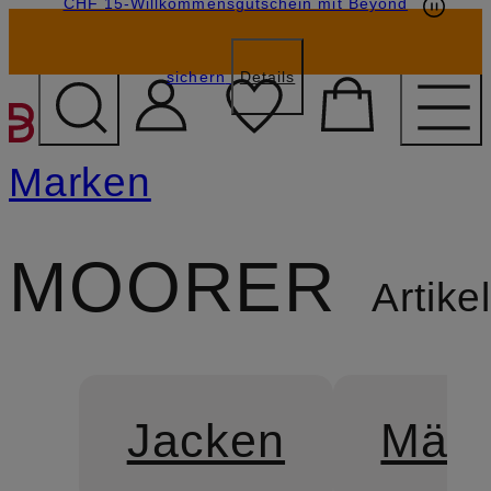
CHF 15-Willkommensgutschein mit Beyond
sichern
Details
ZUM HAUPTINHALT ÜBE
Marken
MOORER
Artikel
Jacken
Mänt