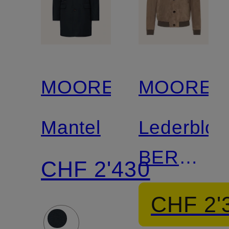
MOORER
MOORER
Mantel
Lederblo
BERNIE
CHF 2'430
mit
CHF 2'
herausne