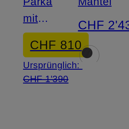
Parka
Mantel
mit
CHF 2'4
abnehmbarer
CHF 810
Kapuze
Ursprünglich:
CHF 1'390