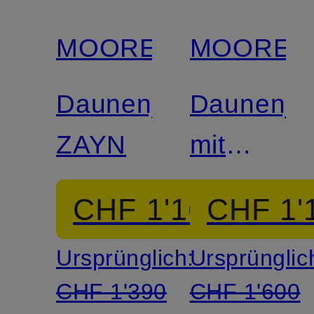
MOORER
MOORER
Daunenjacke
Daunenja
ZAYN
mit
herausne
CHF 1'160
CHF 1'
Blende
Ursprünglich:
Ursprünglic
CHF 1'390
CHF 1'600