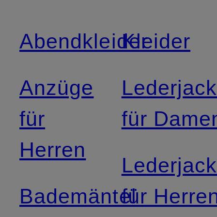
Abendkleider
Kleider
Anzüge
Lederjac
für
für Dame
Herren
Lederjac
Bademäntel
für Herre