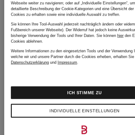
Webseite weiter zu navigieren; oder auf „Individuelle Einstellungen“, u
detaillierte Beschreibung der Cookie-Kategorien und eine Übersicht der
Cookies zu erhalten sowie eine individuelle Auswahl zu treffen.
Sie können Ihre Tool-Auswahl jederzeit nachträglich ändern oder widerr
Fußbereich unserer Webseite). Der Widerruf hat jedoch keine Auswirku
bisherige Verwendung der Tools und Ihrer Daten.
Sie können
hier
den E
Cookies ablehnen.
MOORER
MOORER
Weitere Informationen zu den eingesetzten Tools und der Verwendung I
welche wir und unsere Partner durch die Cookies erheben, erhalten Sie 
Datenschutzerklärung
und
Impressum
.
Blouson
Mantel
Jac
FENZI
HEKTOR
ICH STIMME ZU
mit
CHF 700
CH
INDIVIDUELLE EINSTELLUNGEN
abnehmbarer
Ursprünglich:
Ursp