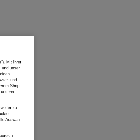
). Mit Ihrer
s und unser
eigen.
wser- und
nserem Shop,
 unserer
.
 weiter zu
ookie-
elle Auswahl
bereich