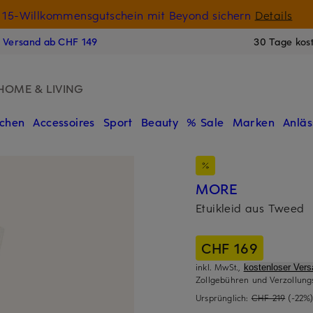
15-Willkommensgutschein mit Beyond sichern
Details
N
s Versand ab CHF 149
30 Tage kos
HOME & LIVING
chen
Accessoires
Sport
Beauty
% Sale
Marken
Anläs
MORE
Etuikleid aus Tweed
CHF 169
inkl. MwSt.,
kostenloser Ver
Zollgebühren und Verzollung
Ursprünglich:
CHF 219
(-22%