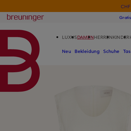
CHF 
ZUM HAUPTINHALT ÜBERSPRINGEN
ZUM SUCHFELD ÜBERSPRINGE
Breuninger
Grati
LUXUS
DAMEN
HERREN
KINDER
Neu
Bekleidung
Schuhe
Tas