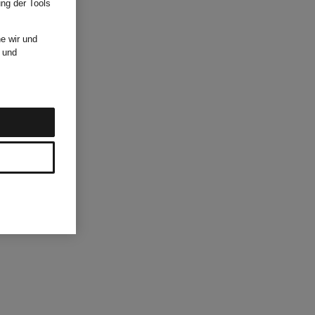
ung der Tools
e wir und
und