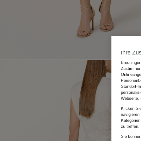
Ihre Zu
Breuninger
Zustimmung
Onlineange
Personenbe
Standort-I
personalis
Webseite, 
Klicken Si
navigieren;
Kategorien
zu treffen.
Sie können