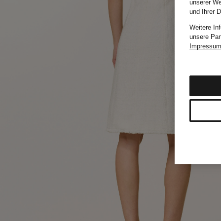
unserer We
und Ihrer 
Weitere In
unsere Par
Impressu