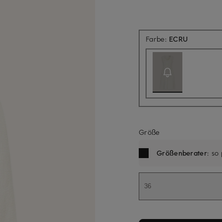
Aktuell ni
Farbe:
ECRU
Größe
Größenberater
: so
36