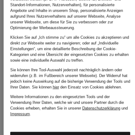
CLOSED
7 for all mankind
MAC
Standort-Informationen, Nutzerverhalten), für personalisierte
Angebote und Inhalte in unserem Shop, personalisierte Anzeigen
Jeansshorts JOCY-X
Jeansshorts
Jeans-Bermudas
aufgrund Ihres Nutzerverhaltens auf unserer Webseite, Analyse
MONROE
FLORIDA
ab CHF 159
unserer Webseite, um diese für Sie zu verbessern oder zur
Optimierung der Werbeaussteuerung.
CHF 149
CHF 80
Ursprünglich:
CHF 210
Ursprünglich:
CHF 190
Ursprünglich:
CHF 119
Klicken Sie auf „Ich stimme zu“ um alle Cookies zu akzeptieren und
direkt zur Webseite weiter zu navigieren; oder auf „Individuelle
Einstellungen“, um eine detaillierte Beschreibung der Cookie-
Kategorien und eine Übersicht der eingesetzten Cookies zu erhalten
sowie eine individuelle Auswahl zu treffen.
Sie können Ihre Tool-Auswahl jederzeit nachträglich ändern oder
widerrufen (z.B. im Fußbereich unserer Webseite). Der Widerruf hat
jedoch keine Auswirkung auf die bisherige Verwendung der Tools und
Ihrer Daten.
Sie können
hier
den Einsatz von Cookies ablehnen.
Weitere Kategorien
Weitere Informationen zu den eingesetzten Tools und der
Verwendung Ihrer Daten, welche wir und unsere Partner durch die
Abendkleider
Kleider
Cookies erheben, erhalten Sie in unserer
Datenschutzerklärung
und
Impressum
.
Anzüge für Herren
Lederjacken für Damen
Bademäntel für Herren
Lederjacken für Herren