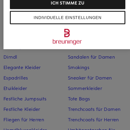
ICH STIMME ZU
Bikinis für Damen
Leinenhosen für Herren
Boleros für Damen
Leinenkleider
INDIVIDUELLE EINSTELLUNGEN
Brautschuhe
Maxikleider
Cocktailkleider
Regenmäntel für Damen
Cowboy Boots für Damen
Sakkos
Dirndl
Sandalen für Damen
Elegante Kleider
Smokings
Espadrilles
Sneaker für Damen
Etuikleider
Sommerkleider
Festliche Jumpsuits
Tote Bags
Festliche Kleider
Trenchcoats für Damen
Fliegen für Herren
Trenchcoats für Herren
Hemdblusenkleider
Umhängetaschen für