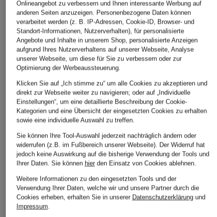
Onlineangebot zu verbessern und Ihnen interessante Werbung auf
anderen Seiten anzuzeigen. Personenbezogene Daten können
verarbeitet werden (z. B. IP-Adressen, Cookie-ID, Browser- und
Standort-Informationen, Nutzerverhalten), für personalisierte
Angebote und Inhalte in unserem Shop, personalisierte Anzeigen
aufgrund Ihres Nutzerverhaltens auf unserer Webseite, Analyse
NEO NOIR
YERSE
comma
unserer Webseite, um diese für Sie zu verbessern oder zur
Optimierung der Werbeaussteuerung.
Rock LINK
Rock MAGGIE
Rock
Klicken Sie auf „Ich stimme zu“ um alle Cookies zu akzeptieren und
CHF 109
CHF 50
CHF 60
direkt zur Webseite weiter zu navigieren; oder auf „Individuelle
Einstellungen“, um eine detaillierte Beschreibung der Cookie-
Ursprünglich:
CHF 85
Ursprünglich:
CHF 109
Kategorien und eine Übersicht der eingesetzten Cookies zu erhalten
sowie eine individuelle Auswahl zu treffen.
Sie können Ihre Tool-Auswahl jederzeit nachträglich ändern oder
widerrufen (z.B. im Fußbereich unserer Webseite). Der Widerruf hat
jedoch keine Auswirkung auf die bisherige Verwendung der Tools und
Ihrer Daten.
Sie können
hier
den Einsatz von Cookies ablehnen.
Weitere Informationen zu den eingesetzten Tools und der
Verwendung Ihrer Daten, welche wir und unsere Partner durch die
Weitere Kategorien
Cookies erheben, erhalten Sie in unserer
Datenschutzerklärung
und
Impressum
.
Abendkleider
Kleider