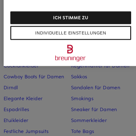
Anzüge für Herren
Lederjacken für Damen
ICH STIMME ZU
Bademäntel für Herren
Lederjacken für Herren
Bikinis für Damen
Leinenhosen für Herren
INDIVIDUELLE EINSTELLUNGEN
Boleros für Damen
Leinenkleider
Brautschuhe
Maxikleider
Cocktailkleider
Regenmäntel für Damen
Cowboy Boots für Damen
Sakkos
Dirndl
Sandalen für Damen
Elegante Kleider
Smokings
Espadrilles
Sneaker für Damen
Etuikleider
Sommerkleider
Festliche Jumpsuits
Tote Bags