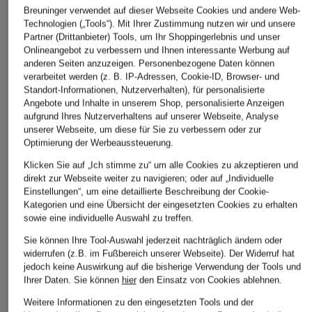
Breuninger verwendet auf dieser Webseite Cookies und andere Web-
Technologien („Tools“). Mit Ihrer Zustimmung nutzen wir und unsere
Partner (Drittanbieter) Tools, um Ihr Shoppingerlebnis und unser
Onlineangebot zu verbessern und Ihnen interessante Werbung auf
anderen Seiten anzuzeigen. Personenbezogene Daten können
verarbeitet werden (z. B. IP-Adressen, Cookie-ID, Browser- und
Standort-Informationen, Nutzerverhalten), für personalisierte
Angebote und Inhalte in unserem Shop, personalisierte Anzeigen
aufgrund Ihres Nutzerverhaltens auf unserer Webseite, Analyse
unserer Webseite, um diese für Sie zu verbessern oder zur
ARMEDANGELS
SCOTCH & SODA
BOSS
Optimierung der Werbeaussteuerung.
Chino AASTER
Chino WARREN im
Chino CHINO
Klicken Sie auf „Ich stimme zu“ um alle Cookies zu akzeptieren und
Jogging-Stil Regular
Straight Fit
direkt zur Webseite weiter zu navigieren; oder auf „Individuelle
CHF 65
Einstellungen“, um eine detaillierte Beschreibung der Cookie-
Straight Fit
CHF 80
Kategorien und eine Übersicht der eingesetzten Cookies zu erhalten
Ursprünglich:
CHF 129
CHF 95
sowie eine individuelle Auswahl zu treffen.
Ursprünglich:
CHF 159
Ursprünglich:
CHF 119
Sie können Ihre Tool-Auswahl jederzeit nachträglich ändern oder
widerrufen (z.B. im Fußbereich unserer Webseite). Der Widerruf hat
jedoch keine Auswirkung auf die bisherige Verwendung der Tools und
Ihrer Daten.
Sie können
hier
den Einsatz von Cookies ablehnen.
Weitere Informationen zu den eingesetzten Tools und der