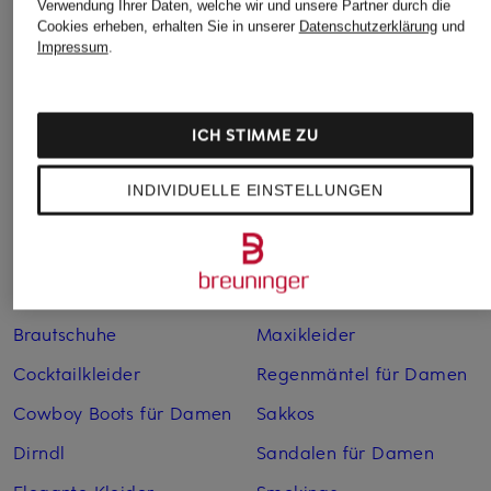
Verwendung Ihrer Daten, welche wir und unsere Partner durch die
Cookies erheben, erhalten Sie in unserer
Datenschutzerklärung
und
Impressum
.
Weitere Kategorien
Abendkleider
Kleider
ICH STIMME ZU
Anzüge für Herren
Lederjacken für Damen
INDIVIDUELLE EINSTELLUNGEN
Bademäntel für Herren
Lederjacken für Herren
Bikinis für Damen
Leinenhosen für Herren
Boleros für Damen
Leinenkleider
Brautschuhe
Maxikleider
Cocktailkleider
Regenmäntel für Damen
Cowboy Boots für Damen
Sakkos
Dirndl
Sandalen für Damen