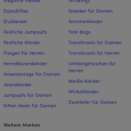
Elegante Kleider
Smokings
Espadrilles
Sneaker für Damen
Etuikleider
Sommerkleider
Festliche Jumpsuits
Tote Bags
Festliche Kleider
Trenchcoats für Damen
Fliegen für Herren
Trenchcoats für Herren
Hemdblusenkleider
Umhängetaschen für
Herren
Hosenanzüge für Damen
Weiße Kleider
Jeanskleider
Wickelkleider
Jumpsuits für Damen
Zweiteiler für Damen
Kitten Heels für Damen
Weitere Marken