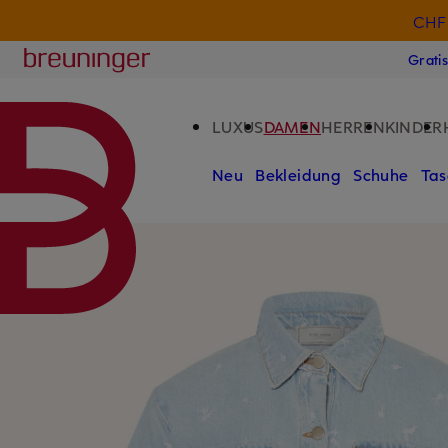
CHF 
ZUM HAUPTINHALT ÜBERSPRINGEN
ZUM SUCHFELD ÜBERSPRINGE
Breuninger
Grati
LUXUS
DAMEN
HERREN
KINDER
Neu
Bekleidung
Schuhe
Tas