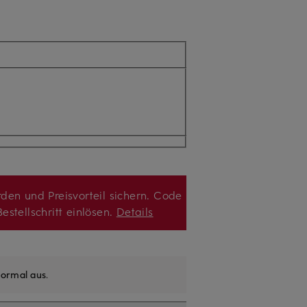
den und Preisvorteil sichern. Code
estellschritt einlösen.
Details
ormal aus
.