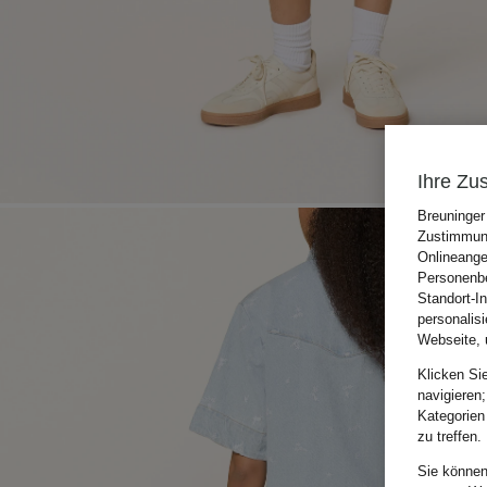
Ihre Zu
Breuninger
Zustimmung
Onlineange
Personenbe
Standort-I
personalis
Webseite, 
Klicken Si
navigieren;
Kategorien
zu treffen.
Sie können