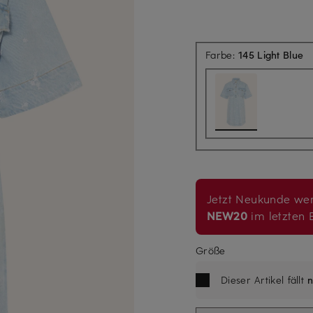
Farbe:
145 Light Blue
Jetzt Neukunde wer
NEW20
im letzten B
Größe
Dieser Artikel fällt
n