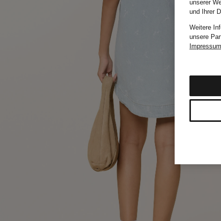
unserer We
und Ihrer 
Weitere In
unsere Par
Impressu