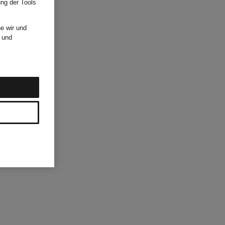
ung der Tools
e wir und
und