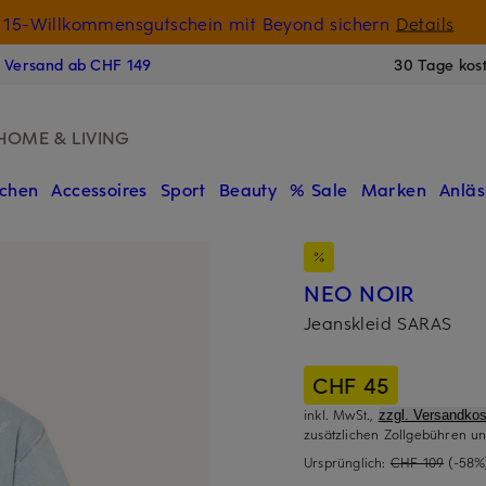
15-Willkommensgutschein mit Beyond sichern
Details
N
s Versand ab CHF 149
30 Tage kos
HOME & LIVING
chen
Accessoires
Sport
Beauty
% Sale
Marken
Anläs
NEO NOIR
Jeanskleid SARAS
CHF 45
inkl. MwSt.,
zzgl. Versandkos
zusätzlichen Zollgebühren un
Ursprünglich:
CHF 109
(-58%