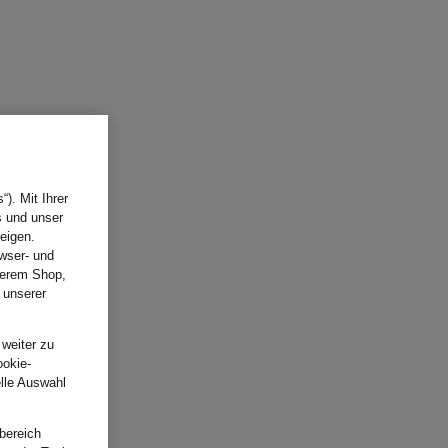
). Mit Ihrer
s und unser
eigen.
wser- und
nserem Shop,
 unserer
.
 weiter zu
ookie-
elle Auswahl
bereich