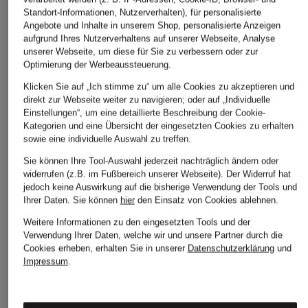
Standort-Informationen, Nutzerverhalten), für personalisierte
Blusenshirt SEIRA im
Blusenshirt
Blusenshirt im
Angebote und Inhalte in unserem Shop, personalisierte Anzeigen
Materialmix mit 3/4-
D6RAQUEL aus Satin
Materialmix
aufgrund Ihres Nutzerverhaltens auf unserer Webseite, Analyse
Arm
CHF 80
CHF 85
unserer Webseite, um diese für Sie zu verbessern oder zur
CHF 80
Optimierung der Werbeaussteuerung.
Ursprünglich:
CHF 179
Ursprünglich:
CHF 119
Klicken Sie auf „Ich stimme zu“ um alle Cookies zu akzeptieren und
direkt zur Webseite weiter zu navigieren; oder auf „Individuelle
Einstellungen“, um eine detaillierte Beschreibung der Cookie-
Kategorien und eine Übersicht der eingesetzten Cookies zu erhalten
sowie eine individuelle Auswahl zu treffen.
Sie können Ihre Tool-Auswahl jederzeit nachträglich ändern oder
widerrufen (z.B. im Fußbereich unserer Webseite). Der Widerruf hat
jedoch keine Auswirkung auf die bisherige Verwendung der Tools und
Ihrer Daten.
Sie können
hier
den Einsatz von Cookies ablehnen.
Weitere Kategorien
Weitere Informationen zu den eingesetzten Tools und der
Verwendung Ihrer Daten, welche wir und unsere Partner durch die
Abendkleider
Kleider
Cookies erheben, erhalten Sie in unserer
Datenschutzerklärung
und
Impressum
.
Anzüge für Herren
Lederjacken für Damen
Bademäntel für Herren
Lederjacken für Herren