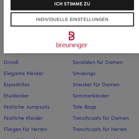
ICH STIMME ZU
Bikinis für Damen
Leinenhosen für Herren
Boleros für Damen
Leinenkleider
INDIVIDUELLE EINSTELLUNGEN
Brautschuhe
Maxikleider
Cocktailkleider
Regenmäntel für Damen
Cowboy Boots für Damen
Sakkos
Dirndl
Sandalen für Damen
Elegante Kleider
Smokings
Espadrilles
Sneaker für Damen
Etuikleider
Sommerkleider
Festliche Jumpsuits
Tote Bags
Festliche Kleider
Trenchcoats für Damen
Fliegen für Herren
Trenchcoats für Herren