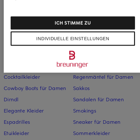
Abendkleider
Kleider
Anzüge für Herren
Lederjacken für Damen
ICH STIMME ZU
Bademäntel für Herren
Lederjacken für Herren
INDIVIDUELLE EINSTELLUNGEN
Bikinis für Damen
Leinenhosen für Herren
Boleros für Damen
Leinenkleider
Brautschuhe
Maxikleider
Cocktailkleider
Regenmäntel für Damen
Cowboy Boots für Damen
Sakkos
Dirndl
Sandalen für Damen
Elegante Kleider
Smokings
Espadrilles
Sneaker für Damen
Etuikleider
Sommerkleider