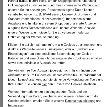
Partner (Drittanbieter) Tools, um Ihr Shoppingerlebnis und unser
Onlineangebot zu verbessern und Ihnen interessante Werbung auf
anderen Seiten anzuzeigen. Personenbezogene Daten können
verarbeitet werden (z. B. IP-Adressen, Cookie-ID, Browser- und
Standort-Informationen, Nutzerverhalten), für personalisierte
Angebote und Inhalte in unserem Shop, personalisierte Anzeigen
aufgrund Ihres Nutzerverhaltens auf unserer Webseite, Analyse
CAMBIO
CAMBIO
RAFFAELLO ROSSI
unserer Webseite, um diese für Sie zu verbessern oder zur
Optimierung der Werbeaussteuerung.
7/8-Hose ELIN
Wide Leg Jeans TESS
Flared Jeans NELL
Klicken Sie auf „Ich stimme zu“ um alle Cookies zu akzeptieren und
CHF 119
CHF 75
CHF 109
direkt zur Webseite weiter zu navigieren; oder auf „Individuelle
Ursprünglich:
CHF 179
Ursprünglich:
CHF 179
Ursprünglich:
CHF 249
Einstellungen“, um eine detaillierte Beschreibung der Cookie-
Kategorien und eine Übersicht der eingesetzten Cookies zu erhalten
sowie eine individuelle Auswahl zu treffen.
Sie können Ihre Tool-Auswahl jederzeit nachträglich ändern oder
widerrufen (z.B. im Fußbereich unserer Webseite). Der Widerruf hat
jedoch keine Auswirkung auf die bisherige Verwendung der Tools und
Ihrer Daten.
Sie können
hier
den Einsatz von Cookies ablehnen.
Weitere Informationen zu den eingesetzten Tools und der
Verwendung Ihrer Daten, welche wir und unsere Partner durch die
Cookies erheben, erhalten Sie in unserer
Datenschutzerklärung
und
Weitere Kategorien
Impressum
.