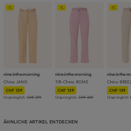
nine:inthe:morning
nine:inthe:morning
nine:inthe:m
Chino JANIS
7/8-Chino ROME
Chino BREE
CHF 139
CHF 139
CHF 139
Ursprünglich:
CHF 279
Ursprünglich:
CHF 269
Ursprünglich:
ÄHNLICHE ARTIKEL ENTDECKEN