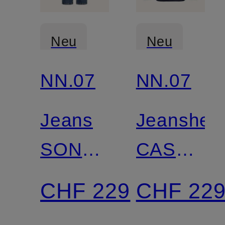
Neu
Neu
NN.07
NN.07
Zertifiziert
Jeans
Jeanshe
SONNY
CASPER
Regular
Regular
CHF 229
CHF 22
Fit
Fit