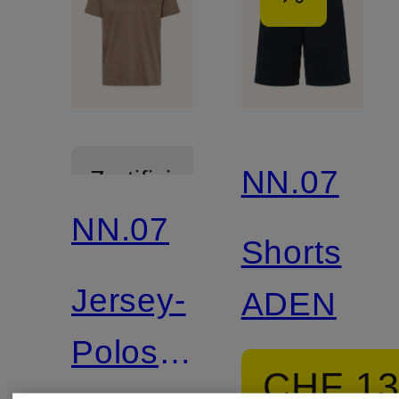
NN.07
Zertifiziert
NN.07
Shorts
Jersey-
ADEN
Poloshirt
CHF 1