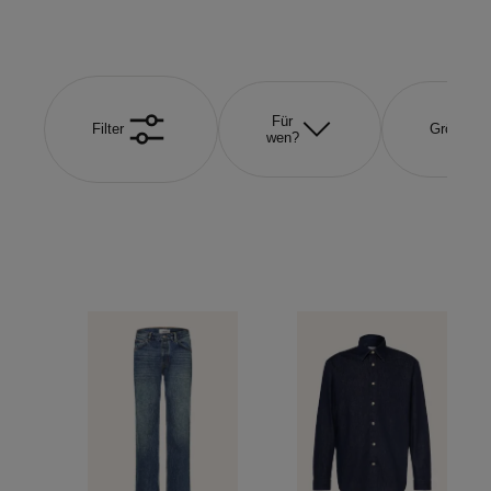
Für
Filter
Größe
wen?