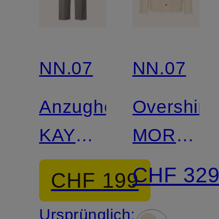
NN.07
NN.07
Anzughose
Overshirt
KAY
MORGAN
Relaxed
aus
CHF 32
CHF 199
Fit
Leinen
Ursprünglich: