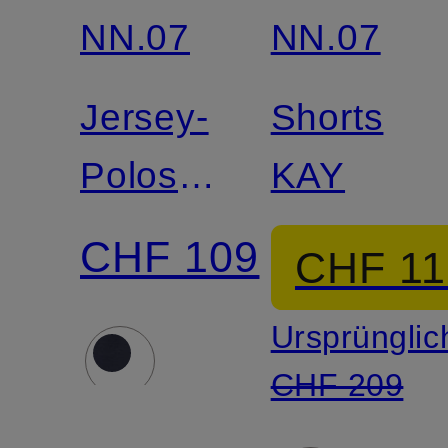
NN.07
NN.07
Jersey-
Shorts
Poloshirt
KAY
PAUL
CHF 109
CHF 11
Ursprünglic
CHF 209