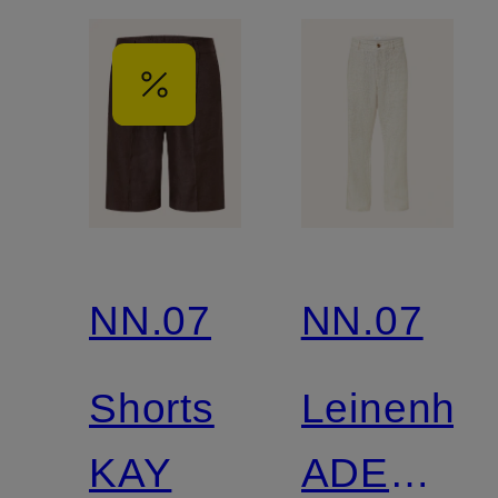
NN.07
NN.07
Shorts
Leinenho
KAY
ADEN