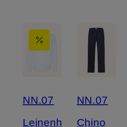
NN.07
NN.07
Leinenhemd
Chino