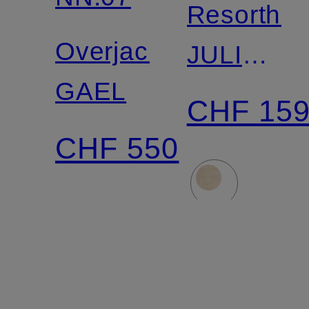
Resorthe
Overjacket
JULIO
GAEL
Comfort
CHF 15
Fit aus
CHF 550
Leinen