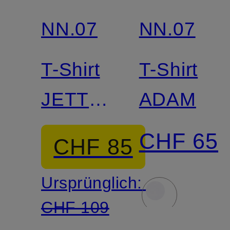
NN.07
NN.07
T-Shirt
T-Shirt
JETT
ADAM
SS
CHF 65
CHF 85
Ursprünglich:
CHF 109