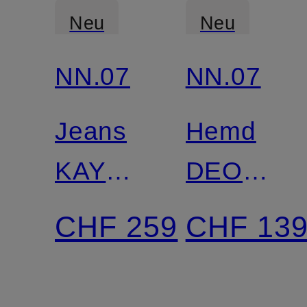
Neu
Neu
NN.07
NN.07
Zertifiziert
Zertifiziert
Jeans
Hemd
KAY
DEON
Relaxed
Comfort
CHF 259
CHF 13
Fit
Fit