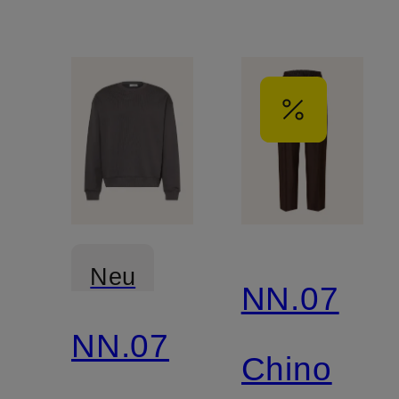
Neu
NN.07
NN.07
Zertifiziert
Chino