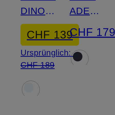
DINO
ADEN
Comfort
Regular
CHF 17
CHF 139
Fit
Fit
Ursprünglich:
CHF 189