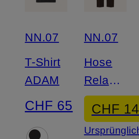
NN.07
NN.07
T-Shirt
Hose
ADAM
Relaxed
Fit
CHF 65
CHF 1
Ursprünglic