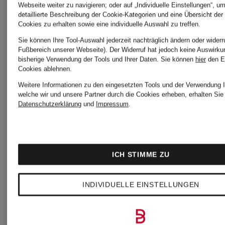
Webseite weiter zu navigieren; oder auf „Individuelle Einstellungen“, u
detaillierte Beschreibung der Cookie-Kategorien und eine Übersicht der
Cookies zu erhalten sowie eine individuelle Auswahl zu treffen.
Sie können Ihre Tool-Auswahl jederzeit nachträglich ändern oder widerr
Fußbereich unserer Webseite). Der Widerruf hat jedoch keine Auswirku
bisherige Verwendung der Tools und Ihrer Daten.
Sie können
hier
den E
Cookies ablehnen.
Weitere Informationen zu den eingesetzten Tools und der Verwendung I
welche wir und unsere Partner durch die Cookies erheben, erhalten Sie 
Datenschutzerklärung
und
Impressum
.
NN.07
NN.07
Strick-
Chino
ICH STIMME ZU
Poloshirt
ADEN
INDIVIDUELLE EINSTELLUNGEN
RYAN
Regular
CHF 109
CHF 21