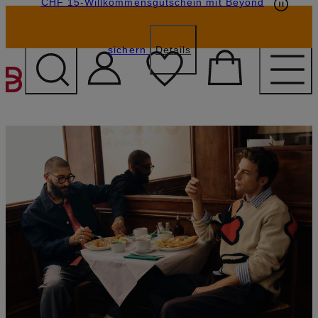
CHF 15-Willkommensgutschein mit Beyond
sichern
Details
ZUM HAUPTINHALT ÜBE