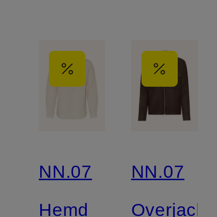
NN.07
NN.07
Hemd
Overjacke