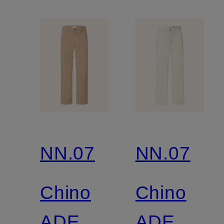
NN.07
NN.07
Chino
Chino
ADEN
ADEN