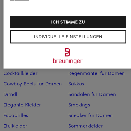
Abendkleider
Kleider
Anzüge für Herren
Lederjacken für Damen
ICH STIMME ZU
Bademäntel für Herren
Lederjacken für Herren
INDIVIDUELLE EINSTELLUNGEN
Bikinis für Damen
Leinenhosen für Herren
Boleros für Damen
Leinenkleider
Brautschuhe
Maxikleider
Cocktailkleider
Regenmäntel für Damen
Cowboy Boots für Damen
Sakkos
Dirndl
Sandalen für Damen
Elegante Kleider
Smokings
Espadrilles
Sneaker für Damen
Etuikleider
Sommerkleider