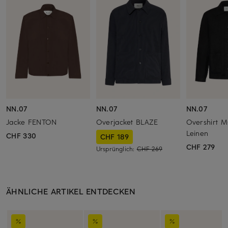
NN.07
NN.07
NN.07
Jacke FENTON
Overjacket BLAZE
Overshirt 
Leinen
CHF 330
CHF 189
CHF 279
Ursprünglich:
CHF 269
ÄHNLICHE ARTIKEL ENTDECKEN