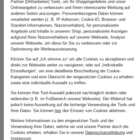
Partner (Drittanbieter) Tools, um Ihr Shoppingerlebnis und unser
Onlineangebot zu verbessern und Ihnen interessante Werbung auf
anderen Seiten anzuzeigen. Personenbezogene Daten können
verarbeitet werden (z. B. IP-Adressen, Cookie-ID, Browser- und
Standort-Informationen, Nutzerverhalten), für personalisierte
LACOSTE
ARKET
odlo
Angebote und Inhalte in unserem Shop, personalisierte Anzeigen
Blouson
Jacke
Overshirt
aufgrund Ihres Nutzerverhaltens auf unserer Webseite, Analyse
unserer Webseite, um diese für Sie zu verbessern oder zur
TRANSITION
CHF 149
CHF 90
Optimierung der Werbeaussteuerung.
INSULATED zum
Ursprünglich:
CHF 239
Ursprünglich:
CHF 189
Wenden
Klicken Sie auf „Ich stimme zu“ um alle Cookies zu akzeptieren und
direkt zur Webseite weiter zu navigieren; oder auf „Individuelle
CHF 129
Einstellungen“, um eine detaillierte Beschreibung der Cookie-
Kategorien und eine Übersicht der eingesetzten Cookies zu erhalten
Ursprünglich:
CHF 189
sowie eine individuelle Auswahl zu treffen.
Sie können Ihre Tool-Auswahl jederzeit nachträglich ändern oder
widerrufen (z.B. im Fußbereich unserer Webseite). Der Widerruf hat
jedoch keine Auswirkung auf die bisherige Verwendung der Tools und
Ihrer Daten.
Sie können
hier
den Einsatz von Cookies ablehnen.
Weitere Informationen zu den eingesetzten Tools und der
Verwendung Ihrer Daten, welche wir und unsere Partner durch die
Cookies erheben, erhalten Sie in unserer
Datenschutzerklärung
und
Weitere Kategorien
Impressum
.