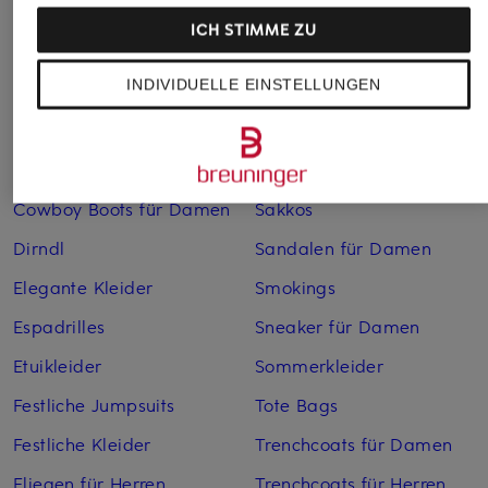
Bademäntel für Herren
Lederjacken für Herren
ICH STIMME ZU
Bikinis für Damen
Leinenhosen für Herren
INDIVIDUELLE EINSTELLUNGEN
Boleros für Damen
Leinenkleider
Brautschuhe
Maxikleider
Cocktailkleider
Regenmäntel für Damen
Cowboy Boots für Damen
Sakkos
Dirndl
Sandalen für Damen
Elegante Kleider
Smokings
Espadrilles
Sneaker für Damen
Etuikleider
Sommerkleider
Festliche Jumpsuits
Tote Bags
Festliche Kleider
Trenchcoats für Damen
Fliegen für Herren
Trenchcoats für Herren