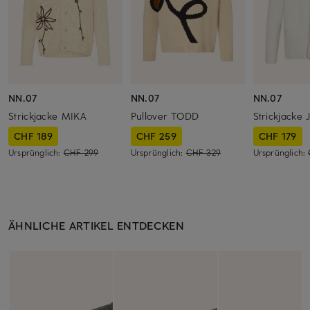
NN.07
NN.07
NN.07
Strickjacke MIKA
Pullover TODD
Strickjacke
CHF 189
CHF 259
CHF 179
Ursprünglich:
CHF 299
Ursprünglich:
CHF 329
Ursprünglich:
ÄHNLICHE ARTIKEL ENTDECKEN