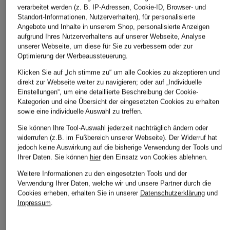
verarbeitet werden (z. B. IP-Adressen, Cookie-ID, Browser- und
Standort-Informationen, Nutzerverhalten), für personalisierte
G-Star
Barbour
Marc O'Polo
Angebote und Inhalte in unserem Shop, personalisierte Anzeigen
Sweatshirt
Sweatshirt IVERGILL
Sweatshirt
aufgrund Ihres Nutzerverhaltens auf unserer Webseite, Analyse
unserer Webseite, um diese für Sie zu verbessern oder zur
CHF 119
CHF 175
CHF 159
Optimierung der Werbeaussteuerung.
Klicken Sie auf „Ich stimme zu“ um alle Cookies zu akzeptieren und
direkt zur Webseite weiter zu navigieren; oder auf „Individuelle
Einstellungen“, um eine detaillierte Beschreibung der Cookie-
Kategorien und eine Übersicht der eingesetzten Cookies zu erhalten
sowie eine individuelle Auswahl zu treffen.
Sie können Ihre Tool-Auswahl jederzeit nachträglich ändern oder
widerrufen (z.B. im Fußbereich unserer Webseite). Der Widerruf hat
jedoch keine Auswirkung auf die bisherige Verwendung der Tools und
Ihrer Daten.
Sie können
hier
den Einsatz von Cookies ablehnen.
Weitere Kategorien
Weitere Informationen zu den eingesetzten Tools und der
Verwendung Ihrer Daten, welche wir und unsere Partner durch die
Cookies erheben, erhalten Sie in unserer
Datenschutzerklärung
und
Abendkleider
Kleider
Impressum
.
Anzüge für Herren
Lederjacken für Damen