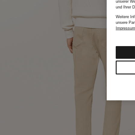
unserer We
und Ihrer 
Weitere In
unsere Par
Impressu