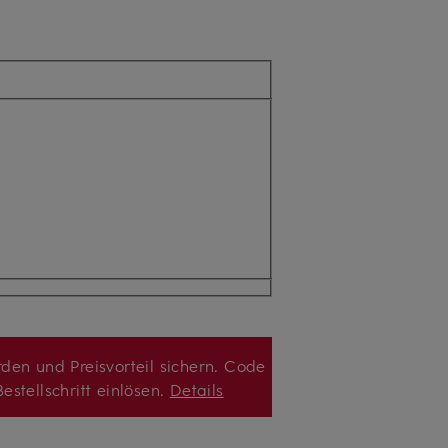
den und Preisvorteil sichern. Code
estellschritt einlösen.
Details