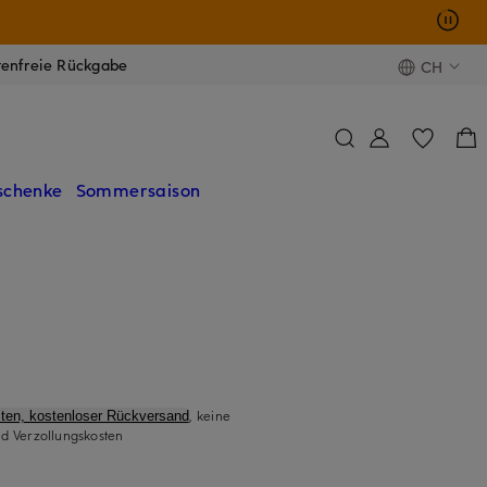
tenfreie Rückgabe
CH
schenke
Sommersaison
, keine
ten, kostenloser Rückversand
d Verzollungskosten
)