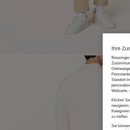
Ihre Zu
Breuninger
Zustimmung
Onlineange
Personenbe
Standort-I
personalis
Webseite, 
Klicken Si
navigieren;
Kategorien
zu treffen.
Sie können