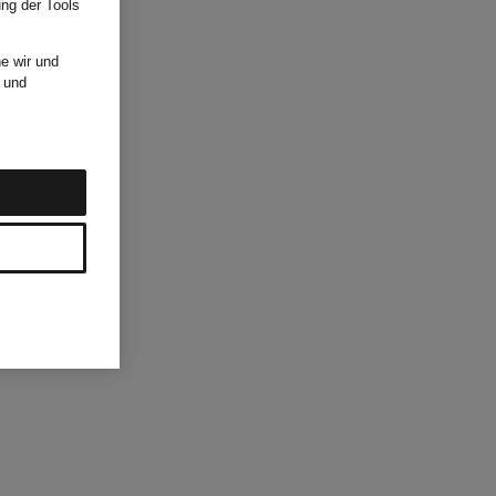
ung der Tools
e wir und
und