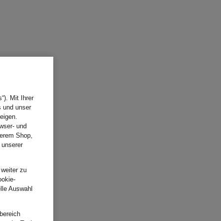
). Mit Ihrer
s und unser
eigen.
wser- und
nserem Shop,
 unserer
.
 weiter zu
ookie-
elle Auswahl
bereich