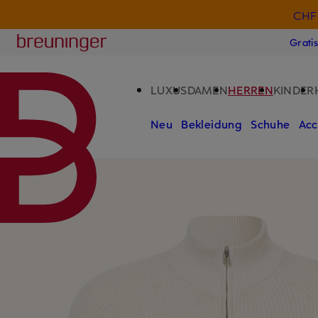
CHF 
ZUM HAUPTINHALT ÜBERSPRINGEN
ZUM SUCHFELD ÜBERSPRINGE
Breuninger
Grati
LUXUS
DAMEN
HERREN
KINDER
Neu
Bekleidung
Schuhe
Acc