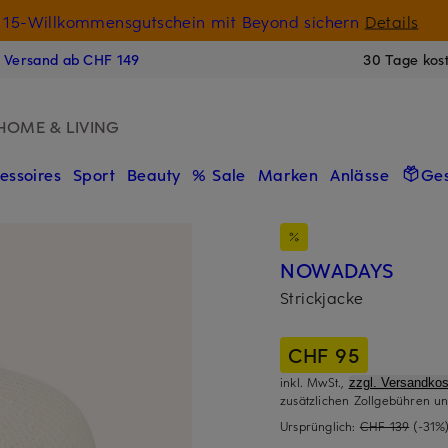
15-Willkommensgutschein mit Beyond sichern
Details
N
s Versand ab CHF 149
30 Tage kos
HOME & LIVING
essoires
Sport
Beauty
% Sale
Marken
Anlässe
Ge
NOWADAYS
Strickjacke
CHF 95
inkl. MwSt.,
zzgl. Versandkos
zusätzlichen Zollgebühren un
Ursprünglich:
CHF 139
(-31%