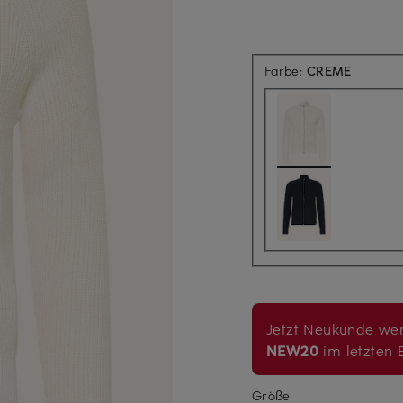
Farbe:
CREME
Jetzt Neukunde wer
NEW20
im letzten B
Größe