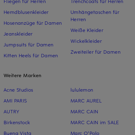
Fliegen für Herren
Trenchcoats für Herren
Hemdblusenkleider
Umhängetaschen für
Herren
Hosenanzüge für Damen
Weiße Kleider
Jeanskleider
Wickelkleider
Jumpsuits für Damen
Zweiteiler für Damen
Kitten Heels für Damen
Weitere Marken
Acne Studios
lululemon
AMI PARIS
MARC AUREL
AUTRY
MARC CAIN
Birkenstock
MARC CAIN im SALE
Buena Vista
Marc O'Polo