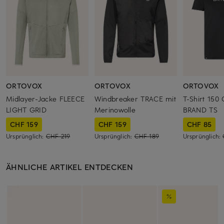
ORTOVOX
ORTOVOX
ORTOVOX
Midlayer-Jacke FLEECE
Windbreaker TRACE mit
T-Shirt 150
LIGHT GRID
Merinowolle
BRAND TS
CHF 159
CHF 159
CHF 85
Ursprünglich:
CHF 219
Ursprünglich:
CHF 189
Ursprünglich:
ÄHNLICHE ARTIKEL ENTDECKEN