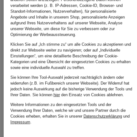
verarbeitet werden (z. B. IP-Adressen, Cookie-ID, Browser- und
Standort-Informationen, Nutzerverhalten), für personalisierte
MAMMUT
ORTOVOX
Nike
Angebote und Inhalte in unserem Shop, personalisierte Anzeigen
aufgrund Ihres Nutzerverhaltens auf unserer Webseite, Analyse
Midlayer TAISS
Fleecejacke LIGHT
Laufjacke REPEL
unserer Webseite, um diese für Sie zu verbessern oder zur
HOODY
MILER
CHF 110
Optimierung der Werbeaussteuerung.
CHF 209
CHF 80
Klicken Sie auf „Ich stimme zu“ um alle Cookies zu akzeptieren und
Ursprünglich:
CHF 95
direkt zur Webseite weiter zu navigieren; oder auf „Individuelle
Einstellungen“, um eine detaillierte Beschreibung der Cookie-
Kategorien und eine Übersicht der eingesetzten Cookies zu erhalten
sowie eine individuelle Auswahl zu treffen.
Sie können Ihre Tool-Auswahl jederzeit nachträglich ändern oder
widerrufen (z.B. im Fußbereich unserer Webseite). Der Widerruf hat
jedoch keine Auswirkung auf die bisherige Verwendung der Tools und
Ihrer Daten.
Sie können
hier
den Einsatz von Cookies ablehnen.
Weitere Informationen zu den eingesetzten Tools und der
Weitere Kategorien
Verwendung Ihrer Daten, welche wir und unsere Partner durch die
Cookies erheben, erhalten Sie in unserer
Datenschutzerklärung
und
Abendkleider
Kleider
Impressum
.
Anzüge für Herren
Lederjacken für Damen