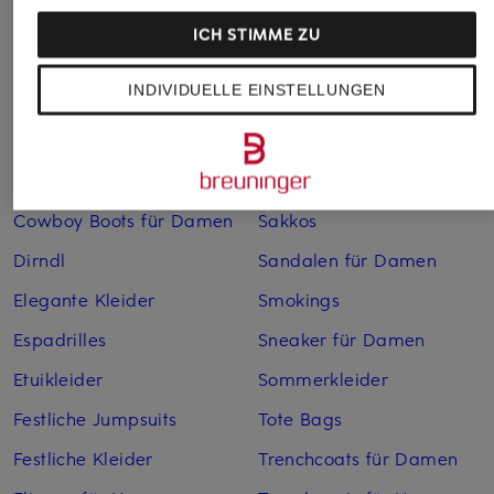
Bademäntel für Herren
Lederjacken für Herren
ICH STIMME ZU
Bikinis für Damen
Leinenhosen für Herren
INDIVIDUELLE EINSTELLUNGEN
Boleros für Damen
Leinenkleider
Brautschuhe
Maxikleider
Cocktailkleider
Regenmäntel für Damen
Cowboy Boots für Damen
Sakkos
Dirndl
Sandalen für Damen
Elegante Kleider
Smokings
Espadrilles
Sneaker für Damen
Etuikleider
Sommerkleider
Festliche Jumpsuits
Tote Bags
Festliche Kleider
Trenchcoats für Damen