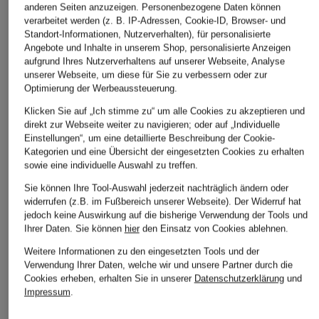
anderen Seiten anzuzeigen. Personenbezogene Daten können
verarbeitet werden (z. B. IP-Adressen, Cookie-ID, Browser- und
Standort-Informationen, Nutzerverhalten), für personalisierte
Angebote und Inhalte in unserem Shop, personalisierte Anzeigen
Nike
ARC'TERYX
Y-3
aufgrund Ihres Nutzerverhaltens auf unserer Webseite, Analyse
Laufjacke REPEL
Funktionsjacke
Laufjacke
unserer Webseite, um diese für Sie zu verbessern oder zur
MILER
NORVAN WINDSHELL
Optimierung der Werbeaussteuerung.
CHF 329
CHF 80
CHF 199
Klicken Sie auf „Ich stimme zu“ um alle Cookies zu akzeptieren und
direkt zur Webseite weiter zu navigieren; oder auf „Individuelle
Ursprünglich:
CHF 95
Ursprünglich:
CHF 259
Einstellungen“, um eine detaillierte Beschreibung der Cookie-
Kategorien und eine Übersicht der eingesetzten Cookies zu erhalten
sowie eine individuelle Auswahl zu treffen.
Sie können Ihre Tool-Auswahl jederzeit nachträglich ändern oder
widerrufen (z.B. im Fußbereich unserer Webseite). Der Widerruf hat
jedoch keine Auswirkung auf die bisherige Verwendung der Tools und
Ihrer Daten.
Sie können
hier
den Einsatz von Cookies ablehnen.
Weitere Informationen zu den eingesetzten Tools und der
Weitere Kategorien
Verwendung Ihrer Daten, welche wir und unsere Partner durch die
Cookies erheben, erhalten Sie in unserer
Datenschutzerklärung
und
Impressum
.
Abendkleider
Kleider