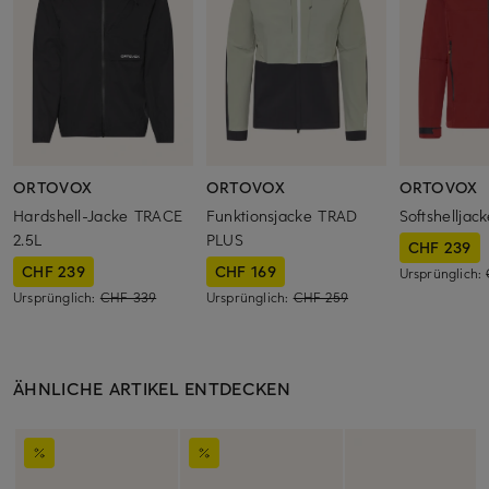
ORTOVOX
ORTOVOX
ORTOVOX
Hardshell-Jacke TRACE
Funktionsjacke TRAD
Softshellja
2.5L
PLUS
CHF 239
CHF 239
CHF 169
Ursprünglich:
Ursprünglich:
CHF 339
Ursprünglich:
CHF 259
ÄHNLICHE ARTIKEL ENTDECKEN