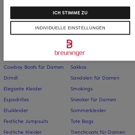
Anzüge für Herren
Lederjacken für Damen
Bademäntel für Herren
Lederjacken für Herren
ICH STIMME ZU
Bikinis für Damen
Leinenhosen für Herren
INDIVIDUELLE EINSTELLUNGEN
Boleros für Damen
Leinenkleider
Brautschuhe
Maxikleider
Cocktailkleider
Regenmäntel für Damen
Cowboy Boots für Damen
Sakkos
Dirndl
Sandalen für Damen
Elegante Kleider
Smokings
Espadrilles
Sneaker für Damen
Etuikleider
Sommerkleider
Festliche Jumpsuits
Tote Bags
Festliche Kleider
Trenchcoats für Damen