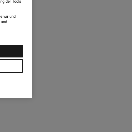
ung der Tools
e wir und
und