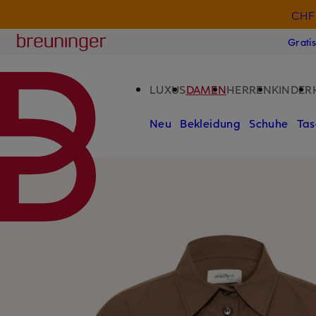
CHF 
ZUM HAUPTINHALT ÜBERSPRINGEN
ZUM SUCHFELD ÜBERSPRINGE
Breuninger
Grati
LUXUS
DAMEN
HERREN
KINDER
Neu
Bekleidung
Schuhe
Tas