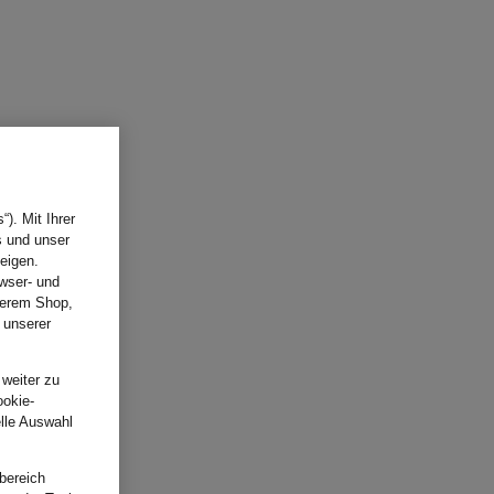
). Mit Ihrer
s und unser
eigen.
wser- und
nserem Shop,
 unserer
.
 weiter zu
ookie-
elle Auswahl
bereich