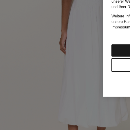
unserer We
und Ihrer 
Weitere In
unsere Par
Impressu