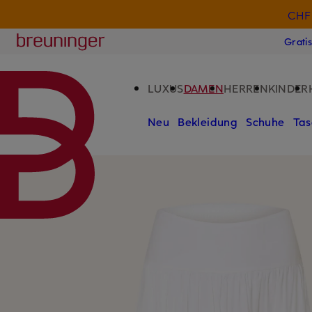
CHF 
ZUM HAUPTINHALT ÜBERSPRINGEN
ZUM SUCHFELD ÜBERSPRINGE
Breuninger
Grati
LUXUS
DAMEN
HERREN
KINDER
Neu
Bekleidung
Schuhe
Tas