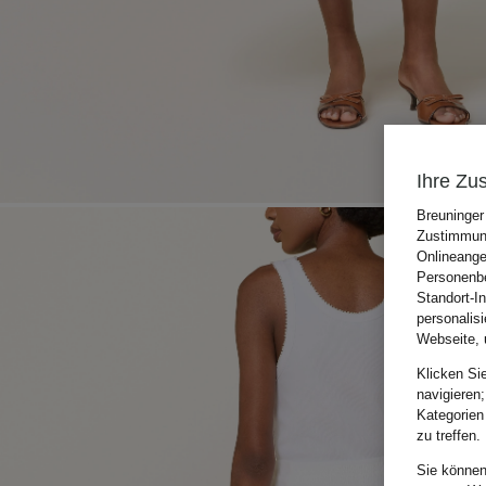
Ihre Zu
Breuninger
Zustimmung
Onlineange
Personenbe
Standort-I
personalis
Webseite, 
Klicken Si
navigieren;
Kategorien
zu treffen.
Sie können