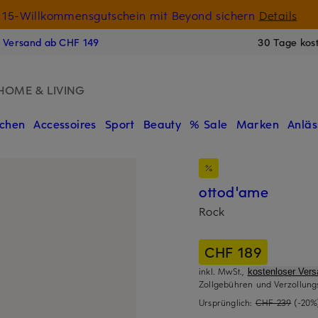
15-Willkommensgutschein mit Beyond sichern
Details
N
s Versand ab CHF 149
30 Tage kos
HOME & LIVING
chen
Accessoires
Sport
Beauty
% Sale
Marken
Anläs
ottod'ame
Rock
CHF 189
inkl. MwSt.,
kostenloser Ver
Zollgebühren und Verzollung
Ursprünglich:
CHF 239
(-20%