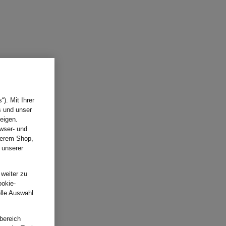
). Mit Ihrer
s und unser
eigen.
wser- und
nserem Shop,
 unserer
.
 weiter zu
ookie-
elle Auswahl
bereich