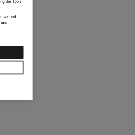
ung der Tools
e wir und
und