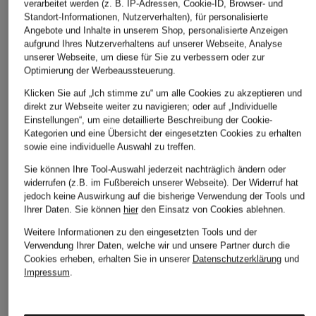
verarbeitet werden (z. B. IP-Adressen, Cookie-ID, Browser- und
MARC CAIN
ALLUDE
HOBBS
Standort-Informationen, Nutzerverhalten), für personalisierte
Strickshirt
Strickshirt
Strickshirt LEANNE
Angebote und Inhalte in unserem Shop, personalisierte Anzeigen
aufgrund Ihres Nutzerverhaltens auf unserer Webseite, Analyse
CHF 139
CHF 159
CHF 179
unserer Webseite, um diese für Sie zu verbessern oder zur
Optimierung der Werbeaussteuerung.
Ursprünglich:
CHF 209
Ursprünglich:
CHF 269
Klicken Sie auf „Ich stimme zu“ um alle Cookies zu akzeptieren und
direkt zur Webseite weiter zu navigieren; oder auf „Individuelle
Einstellungen“, um eine detaillierte Beschreibung der Cookie-
Kategorien und eine Übersicht der eingesetzten Cookies zu erhalten
sowie eine individuelle Auswahl zu treffen.
Sie können Ihre Tool-Auswahl jederzeit nachträglich ändern oder
widerrufen (z.B. im Fußbereich unserer Webseite). Der Widerruf hat
jedoch keine Auswirkung auf die bisherige Verwendung der Tools und
Ihrer Daten.
Sie können
hier
den Einsatz von Cookies ablehnen.
Weitere Kategorien
Weitere Informationen zu den eingesetzten Tools und der
Verwendung Ihrer Daten, welche wir und unsere Partner durch die
Cookies erheben, erhalten Sie in unserer
Datenschutzerklärung
und
Abendkleider
Kleider
Impressum
.
Anzüge für Herren
Lederjacken für Damen
Bademäntel für Herren
Lederjacken für Herren