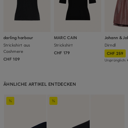
darling harbour
MARC CAIN
Johann & J
Strickshirt aus
Strickshirt
Dirndl
Cashmere
CHF 179
CHF 259
CHF 109
Ursprünglich:
ÄHNLICHE ARTIKEL ENTDECKEN