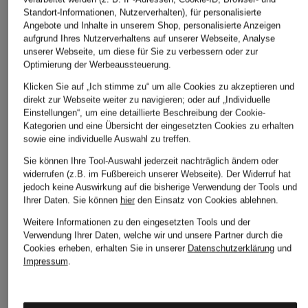
Standort-Informationen, Nutzerverhalten), für personalisierte
Cropped-Hemdbluse
Dirndlbluse aus
Dirndlbluse MAVA 
Angebote und Inhalte in unserem Shop, personalisierte Anzeigen
mit 3/4-Arm
Spitze
Materialmix
aufgrund Ihres Nutzerverhaltens auf unserer Webseite, Analyse
CHF 85
CHF 239
CHF 159
unserer Webseite, um diese für Sie zu verbessern oder zur
Optimierung der Werbeaussteuerung.
Ursprünglich:
CHF 329
Klicken Sie auf „Ich stimme zu“ um alle Cookies zu akzeptieren und
direkt zur Webseite weiter zu navigieren; oder auf „Individuelle
Einstellungen“, um eine detaillierte Beschreibung der Cookie-
Kategorien und eine Übersicht der eingesetzten Cookies zu erhalten
sowie eine individuelle Auswahl zu treffen.
Sie können Ihre Tool-Auswahl jederzeit nachträglich ändern oder
widerrufen (z.B. im Fußbereich unserer Webseite). Der Widerruf hat
jedoch keine Auswirkung auf die bisherige Verwendung der Tools und
Ihrer Daten.
Sie können
hier
den Einsatz von Cookies ablehnen.
Weitere Kategorien
Weitere Informationen zu den eingesetzten Tools und der
Verwendung Ihrer Daten, welche wir und unsere Partner durch die
Abendkleider
Kleider
Cookies erheben, erhalten Sie in unserer
Datenschutzerklärung
und
Impressum
.
Anzüge für Herren
Lederjacken für Damen
Bademäntel für Herren
Lederjacken für Herren