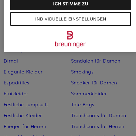
ICH STIMME ZU
Bikinis für Damen
Leinenhosen für Herren
Boleros für Damen
Leinenkleider
INDIVIDUELLE EINSTELLUNGEN
Brautschuhe
Maxikleider
Cocktailkleider
Regenmäntel für Damen
Cowboy Boots für Damen
Sakkos
Dirndl
Sandalen für Damen
Elegante Kleider
Smokings
Espadrilles
Sneaker für Damen
Etuikleider
Sommerkleider
Festliche Jumpsuits
Tote Bags
Festliche Kleider
Trenchcoats für Damen
Fliegen für Herren
Trenchcoats für Herren