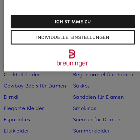
Abendkleider
Kleider
Anzüge für Herren
Lederjacken für Damen
ICH STIMME ZU
Bademäntel für Herren
Lederjacken für Herren
INDIVIDUELLE EINSTELLUNGEN
Bikinis für Damen
Leinenhosen für Herren
Boleros für Damen
Leinenkleider
Brautschuhe
Maxikleider
Cocktailkleider
Regenmäntel für Damen
Cowboy Boots für Damen
Sakkos
Dirndl
Sandalen für Damen
Elegante Kleider
Smokings
Espadrilles
Sneaker für Damen
Etuikleider
Sommerkleider