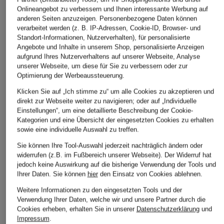
Onlineangebot zu verbessern und Ihnen interessante Werbung auf
anderen Seiten anzuzeigen. Personenbezogene Daten können
verarbeitet werden (z. B. IP-Adressen, Cookie-ID, Browser- und
Standort-Informationen, Nutzerverhalten), für personalisierte
Angebote und Inhalte in unserem Shop, personalisierte Anzeigen
aufgrund Ihres Nutzerverhaltens auf unserer Webseite, Analyse
AG Jeans
GOOD AMERICAN
AG Jeans
unserer Webseite, um diese für Sie zu verbessern oder zur
Bootcut Jeans
Flared Jeans
Bootcut Jeans
Optimierung der Werbeaussteuerung.
LEGGING BOOTCUT
SOPHIE
CHF 219
Klicken Sie auf „Ich stimme zu“ um alle Cookies zu akzeptieren und
direkt zur Webseite weiter zu navigieren; oder auf „Individuelle
CHF 299
CHF 189
Einstellungen“, um eine detaillierte Beschreibung der Cookie-
Ursprünglich:
CHF 249
Kategorien und eine Übersicht der eingesetzten Cookies zu erhalten
sowie eine individuelle Auswahl zu treffen.
Sie können Ihre Tool-Auswahl jederzeit nachträglich ändern oder
widerrufen (z.B. im Fußbereich unserer Webseite). Der Widerruf hat
jedoch keine Auswirkung auf die bisherige Verwendung der Tools und
Ihrer Daten.
Sie können
hier
den Einsatz von Cookies ablehnen.
Weitere Informationen zu den eingesetzten Tools und der
Verwendung Ihrer Daten, welche wir und unsere Partner durch die
Weitere Kategorien
Cookies erheben, erhalten Sie in unserer
Datenschutzerklärung
und
Impressum
.