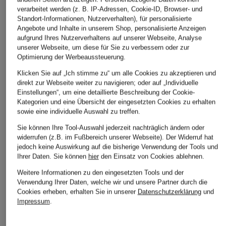
verarbeitet werden (z. B. IP-Adressen, Cookie-ID, Browser- und
Standort-Informationen, Nutzerverhalten), für personalisierte
MRS & HUGS
SAMSØE SAMSØE
Marc O'Polo
Angebote und Inhalte in unserem Shop, personalisierte Anzeigen
aufgrund Ihres Nutzerverhaltens auf unserer Webseite, Analyse
Pullover
Pullover SAMELODY
Pullover
unserer Webseite, um diese für Sie zu verbessern oder zur
CHF 50
CHF 119
CHF 100
Optimierung der Werbeaussteuerung.
Ursprünglich:
CHF 169
Ursprünglich:
CHF 190
Ursprünglich:
CHF 159
Klicken Sie auf „Ich stimme zu“ um alle Cookies zu akzeptieren und
direkt zur Webseite weiter zu navigieren; oder auf „Individuelle
Einstellungen“, um eine detaillierte Beschreibung der Cookie-
Kategorien und eine Übersicht der eingesetzten Cookies zu erhalten
sowie eine individuelle Auswahl zu treffen.
Sie können Ihre Tool-Auswahl jederzeit nachträglich ändern oder
widerrufen (z.B. im Fußbereich unserer Webseite). Der Widerruf hat
jedoch keine Auswirkung auf die bisherige Verwendung der Tools und
Ihrer Daten.
Sie können
hier
den Einsatz von Cookies ablehnen.
Weitere Informationen zu den eingesetzten Tools und der
Weitere Kategorien
Verwendung Ihrer Daten, welche wir und unsere Partner durch die
Cookies erheben, erhalten Sie in unserer
Datenschutzerklärung
und
Abendkleider
Kleider
Impressum
.
Anzüge für Herren
Lederjacken für Damen