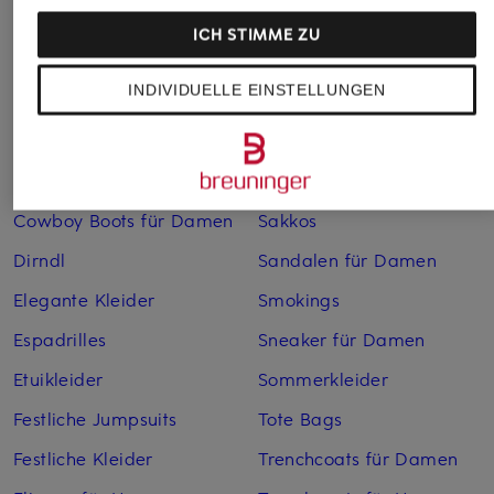
Bademäntel für Herren
Lederjacken für Herren
ICH STIMME ZU
Bikinis für Damen
Leinenhosen für Herren
INDIVIDUELLE EINSTELLUNGEN
Boleros für Damen
Leinenkleider
Brautschuhe
Maxikleider
Cocktailkleider
Regenmäntel für Damen
Cowboy Boots für Damen
Sakkos
Dirndl
Sandalen für Damen
Elegante Kleider
Smokings
Espadrilles
Sneaker für Damen
Etuikleider
Sommerkleider
Festliche Jumpsuits
Tote Bags
Festliche Kleider
Trenchcoats für Damen