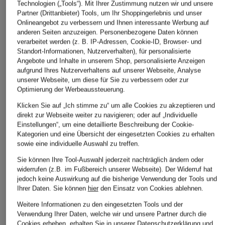
Technologien („Tools“). Mit Ihrer Zustimmung nutzen wir und unsere
Partner (Drittanbieter) Tools, um Ihr Shoppingerlebnis und unser
Onlineangebot zu verbessern und Ihnen interessante Werbung auf
anderen Seiten anzuzeigen. Personenbezogene Daten können
verarbeitet werden (z. B. IP-Adressen, Cookie-ID, Browser- und
Standort-Informationen, Nutzerverhalten), für personalisierte
Angebote und Inhalte in unserem Shop, personalisierte Anzeigen
aufgrund Ihres Nutzerverhaltens auf unserer Webseite, Analyse
MRS & HUGS
UNDRESS CODE
MRS & HUGS
unserer Webseite, um diese für Sie zu verbessern oder zur
Optimierung der Werbeaussteuerung.
Abendkleid
Kleid DESIRE
Abendkleid
Klicken Sie auf „Ich stimme zu“ um alle Cookies zu akzeptieren und
CHF 139
CHF 179
CHF 239
direkt zur Webseite weiter zu navigieren; oder auf „Individuelle
Ursprünglich:
CHF 349
Ursprünglich:
CHF 349
Ursprünglich:
CHF 309
Einstellungen“, um eine detaillierte Beschreibung der Cookie-
Kategorien und eine Übersicht der eingesetzten Cookies zu erhalten
sowie eine individuelle Auswahl zu treffen.
Sie können Ihre Tool-Auswahl jederzeit nachträglich ändern oder
widerrufen (z.B. im Fußbereich unserer Webseite). Der Widerruf hat
jedoch keine Auswirkung auf die bisherige Verwendung der Tools und
Ihrer Daten.
Sie können
hier
den Einsatz von Cookies ablehnen.
Weitere Informationen zu den eingesetzten Tools und der
Verwendung Ihrer Daten, welche wir und unsere Partner durch die
Cookies erheben, erhalten Sie in unserer
Datenschutzerklärung
und