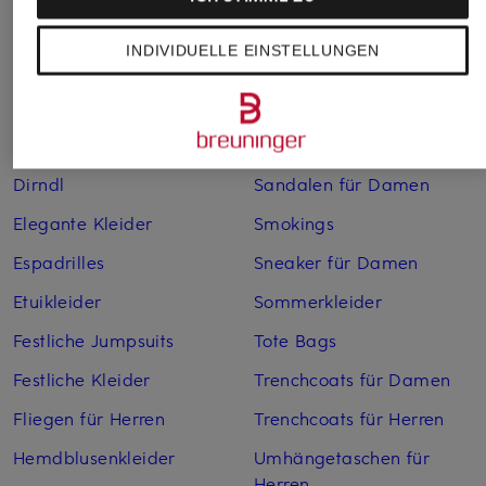
Boleros für Damen
Leinenkleider
INDIVIDUELLE EINSTELLUNGEN
Brautschuhe
Maxikleider
Cocktailkleider
Regenmäntel für Damen
Cowboy Boots für Damen
Sakkos
Dirndl
Sandalen für Damen
Elegante Kleider
Smokings
Espadrilles
Sneaker für Damen
Etuikleider
Sommerkleider
Festliche Jumpsuits
Tote Bags
Festliche Kleider
Trenchcoats für Damen
Fliegen für Herren
Trenchcoats für Herren
Hemdblusenkleider
Umhängetaschen für
Herren