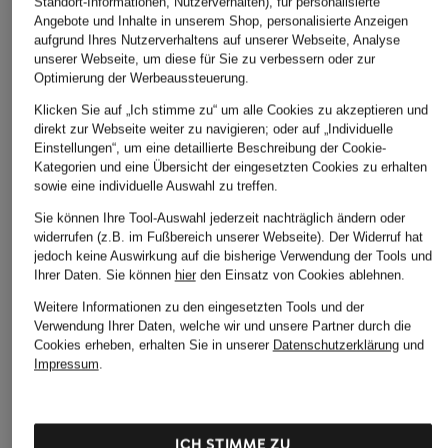
Standort-Informationen, Nutzerverhalten), für personalisierte
HARPER
MAINE
Angebote und Inhalte in unserem Shop, personalisierte Anzeigen
CHF 159
aufgrund Ihres Nutzerverhaltens auf unserer Webseite, Analyse
CHF 179
CHF 179
Ursprünglich:
CHF 260
unserer Webseite, um diese für Sie zu verbessern oder zur
Ursprünglich:
CHF 359
Optimierung der Werbeaussteuerung.
Klicken Sie auf „Ich stimme zu“ um alle Cookies zu akzeptieren und
direkt zur Webseite weiter zu navigieren; oder auf „Individuelle
Einstellungen“, um eine detaillierte Beschreibung der Cookie-
Kategorien und eine Übersicht der eingesetzten Cookies zu erhalten
sowie eine individuelle Auswahl zu treffen.
Sie können Ihre Tool-Auswahl jederzeit nachträglich ändern oder
widerrufen (z.B. im Fußbereich unserer Webseite). Der Widerruf hat
jedoch keine Auswirkung auf die bisherige Verwendung der Tools und
Ihrer Daten.
Sie können
hier
den Einsatz von Cookies ablehnen.
Weitere Kategorien
Weitere Informationen zu den eingesetzten Tools und der
Abendkleider
Kleider
Verwendung Ihrer Daten, welche wir und unsere Partner durch die
Cookies erheben, erhalten Sie in unserer
Datenschutzerklärung
und
Anzüge für Herren
Lederjacken für Damen
Impressum
.
Bademäntel für Herren
Lederjacken für Herren
Bikinis für Damen
Leinenhosen für Herren
ICH STIMME ZU