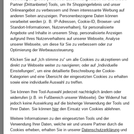
Partner (Drittanbieter) Tools, um Ihr Shoppingerlebnis und unser
Onlineangebot zu verbessern und Ihnen interessante Werbung auf
anderen Seiten anzuzeigen. Personenbezogene Daten können
verarbeitet werden (z. B. IP-Adressen, Cookie-ID, Browser- und
Standort-Informationen, Nutzerverhalten), für personalisierte
Angebote und Inhalte in unserem Shop, personalisierte Anzeigen
DUNO
IQ STUDIO
WITHBLACK
aufgrund Ihres Nutzerverhaltens auf unserer Webseite, Analyse
unserer Webseite, um diese für Sie zu verbessern oder zur
Lederjacke
Satinblouson
Blouson FREYA in
Optimierung der Werbeaussteuerung.
Lederoptik
CHF 319
CHF 159
Klicken Sie auf „Ich stimme zu“ um alle Cookies zu akzeptieren und
CHF 60
direkt zur Webseite weiter zu navigieren; oder auf „Individuelle
Ursprünglich:
CHF 640
Ursprünglich:
CHF 289
Einstellungen“, um eine detaillierte Beschreibung der Cookie-
Ursprünglich:
CHF 119
Kategorien und eine Übersicht der eingesetzten Cookies zu erhalten
sowie eine individuelle Auswahl zu treffen.
Sie können Ihre Tool-Auswahl jederzeit nachträglich ändern oder
widerrufen (z.B. im Fußbereich unserer Webseite). Der Widerruf hat
jedoch keine Auswirkung auf die bisherige Verwendung der Tools und
Ihrer Daten.
Sie können
hier
den Einsatz von Cookies ablehnen.
Weitere Informationen zu den eingesetzten Tools und der
Verwendung Ihrer Daten, welche wir und unsere Partner durch die
Cookies erheben, erhalten Sie in unserer
Datenschutzerklärung
und