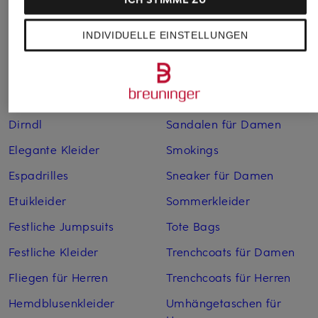
Boleros für Damen
Leinenkleider
INDIVIDUELLE EINSTELLUNGEN
Brautschuhe
Maxikleider
Cocktailkleider
Regenmäntel für Damen
Cowboy Boots für Damen
Sakkos
Dirndl
Sandalen für Damen
Elegante Kleider
Smokings
Espadrilles
Sneaker für Damen
Etuikleider
Sommerkleider
Festliche Jumpsuits
Tote Bags
Festliche Kleider
Trenchcoats für Damen
Fliegen für Herren
Trenchcoats für Herren
Hemdblusenkleider
Umhängetaschen für