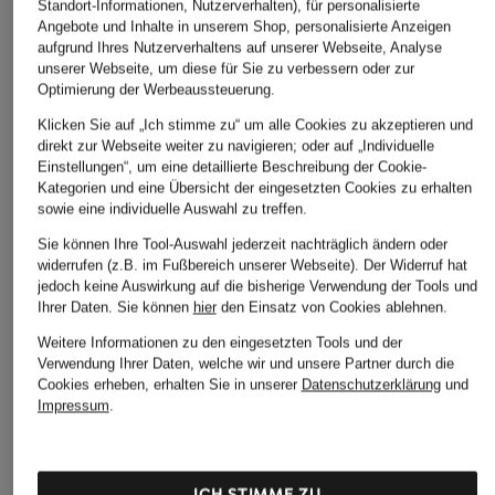
Standort-Informationen, Nutzerverhalten), für personalisierte
SMOOTH COMFORT
FEEL
SEXY
Angebote und Inhalte in unserem Shop, personalisierte Anzeigen
aufgrund Ihres Nutzerverhaltens auf unserer Webseite, Analyse
CHF 30
CHF 45
CHF 30
unserer Webseite, um diese für Sie zu verbessern oder zur
Ursprünglich:
CHF 50
Ursprünglich:
CHF 45
Optimierung der Werbeaussteuerung.
Klicken Sie auf „Ich stimme zu“ um alle Cookies zu akzeptieren und
direkt zur Webseite weiter zu navigieren; oder auf „Individuelle
Einstellungen“, um eine detaillierte Beschreibung der Cookie-
Kategorien und eine Übersicht der eingesetzten Cookies zu erhalten
sowie eine individuelle Auswahl zu treffen.
Sie können Ihre Tool-Auswahl jederzeit nachträglich ändern oder
widerrufen (z.B. im Fußbereich unserer Webseite). Der Widerruf hat
jedoch keine Auswirkung auf die bisherige Verwendung der Tools und
Ihrer Daten.
Sie können
hier
den Einsatz von Cookies ablehnen.
Weitere Kategorien
Weitere Informationen zu den eingesetzten Tools und der
Verwendung Ihrer Daten, welche wir und unsere Partner durch die
Abendkleider
Kleider
Cookies erheben, erhalten Sie in unserer
Datenschutzerklärung
und
Anzüge für Herren
Lederjacken für Damen
Impressum
.
Bademäntel für Herren
Lederjacken für Herren
Bikinis für Damen
Leinenhosen für Herren
ICH STIMME ZU