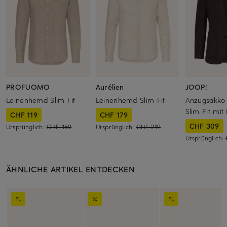
PROFUOMO
Aurélien
JOOP!
Leinenhemd Slim Fit
Leinenhemd Slim Fit
Anzugsakk
Slim Fit mit
CHF 119
CHF 179
CHF 309
Ursprünglich:
CHF 159
Ursprünglich:
CHF 219
Ursprünglich:
ÄHNLICHE ARTIKEL ENTDECKEN