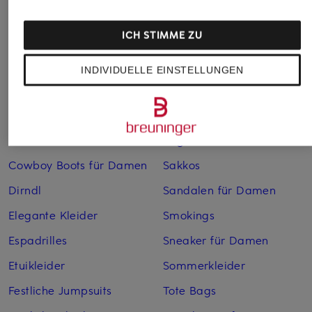
Anzüge für Herren
Lederjacken für Damen
ICH STIMME ZU
Bademäntel für Herren
Lederjacken für Herren
Bikinis für Damen
Leinenhosen für Herren
INDIVIDUELLE EINSTELLUNGEN
Boleros für Damen
Leinenkleider
Brautschuhe
Maxikleider
Cocktailkleider
Regenmäntel für Damen
Cowboy Boots für Damen
Sakkos
Dirndl
Sandalen für Damen
Elegante Kleider
Smokings
Espadrilles
Sneaker für Damen
Etuikleider
Sommerkleider
Festliche Jumpsuits
Tote Bags