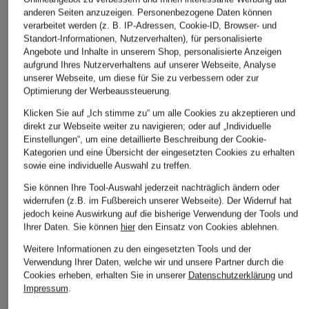
anderen Seiten anzuzeigen. Personenbezogene Daten können
verarbeitet werden (z. B. IP-Adressen, Cookie-ID, Browser- und
BOSS
NOWADAYS
Marc O'Polo
Standort-Informationen, Nutzerverhalten), für personalisierte
Angebote und Inhalte in unserem Shop, personalisierte Anzeigen
Leinenhemd
Hemd Slim Fit
Leinenhemd Regula
aufgrund Ihres Nutzerverhaltens auf unserer Webseite, Analyse
RELEGANT Regular
Fit
CHF 65
unserer Webseite, um diese für Sie zu verbessern oder zur
Fit
Optimierung der Werbeaussteuerung.
CHF 90
Ursprünglich:
CHF 90
CHF 90
Ursprünglich:
CHF 129
Klicken Sie auf „Ich stimme zu“ um alle Cookies zu akzeptieren und
direkt zur Webseite weiter zu navigieren; oder auf „Individuelle
Ursprünglich:
CHF 119
Einstellungen“, um eine detaillierte Beschreibung der Cookie-
Kategorien und eine Übersicht der eingesetzten Cookies zu erhalten
sowie eine individuelle Auswahl zu treffen.
Sie können Ihre Tool-Auswahl jederzeit nachträglich ändern oder
widerrufen (z.B. im Fußbereich unserer Webseite). Der Widerruf hat
jedoch keine Auswirkung auf die bisherige Verwendung der Tools und
Ihrer Daten.
Sie können
hier
den Einsatz von Cookies ablehnen.
Weitere Informationen zu den eingesetzten Tools und der
Verwendung Ihrer Daten, welche wir und unsere Partner durch die
Weitere Kategorien
Cookies erheben, erhalten Sie in unserer
Datenschutzerklärung
und
Impressum
.
Abendkleider
Kleider